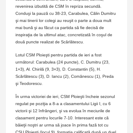
revenirea izbutită de CSM în repriza secundă.
Conduşi la pauză cu 38-23, Carabulea, Călin Dumitru
şi mai tinerii lor colegi au reuşit o parte a doua mult
mai bună şi au făcut ca partida să fie decisă de
inspiraţia de la ultimul atac, concretizată în coşul de
două puncte realizat de Scărlătescu.
Lotul CSM Ploieşti pentru partida de ieri a fost
următorul: Carabulea (24 puncte), C. Dumitru (23,
1×3), Al. Chirilă (9, 3×3), D. Constantin (5), H.
Scărlătescu (3), D. Iancu (2), Comănescu (1), Preda
şi Teodorescu.
În urma victoriei de ieri, CSM Ploieşti încheie sezonul
regulat pe poziţia a 8-a a clasamentului Ligii I, cu 6
victorii şi 12 înfrângeri, şi va evolua în meciurile de
clasament pentru locurile 7-10. Interesant este că
băieţii noştri ar urma să joace în prima fază tot cu
CSU Ploieşti (locul 9), formaţia calificată după un duel