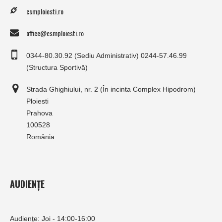
csmploiesti.ro
office@csmploiesti.ro
0344-80.30.92 (Sediu Administrativ) 0244-57.46.99
(Structura Sportivă)
Strada Ghighiului, nr. 2 (În incinta Complex Hipodrom)
Ploiesti
Prahova
100528
România
AUDIENȚE
Audienţe: Joi - 14:00-16:00