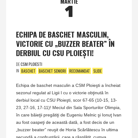
MARTIE
1
ECHIPA DE BASCHET MASCULIN,
VICTORIE CU „BUZZER BEATER” ÎN
DERBIUL CU CSU PLOIEŞTI!
DE
CSM PLOIESTI
IN
BASCHET
BASCHET SENIORI
RECOMANDAT
SLIDE
Echipa de baschet masculin a CSM Ploieşti a încheiat
sezonul regulat al Ligii I cu o victorie obţinută în
derbiul local cu CSU Ploieşti, scor 67-65 (10-15, 13-
23, 27-16, 17-11)! Meciul din Sala Sporturilor Olimpia,
în care băieţii pregătiţi de Eugeniu Melnic şi Ionuţ Ivan
au fost oaspeţi de această dată, a fost decis de un
„buzzer beater” reuşit de Horia Scărlătescu în ultima
secundă a confruntării, care a răsplătit, cumva,