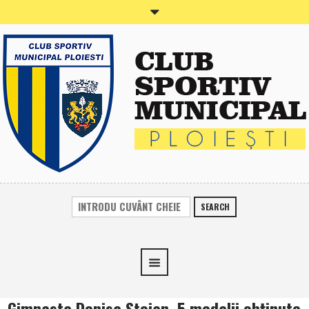
SEARCH
Gimnasta Denisa Stoian, 5 medalii obţinute