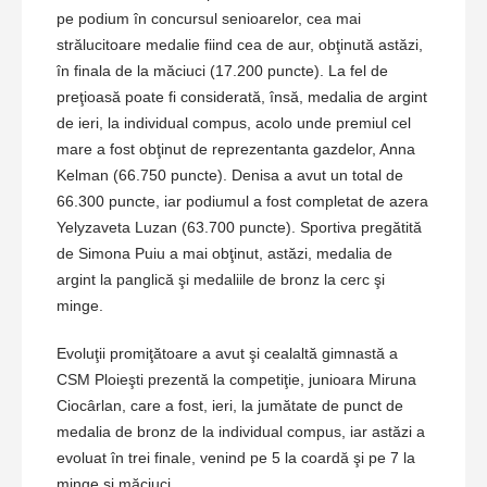
pe podium în concursul senioarelor, cea mai
strălucitoare medalie fiind cea de aur, obţinută astăzi,
în finala de la măciuci (17.200 puncte). La fel de
preţioasă poate fi considerată, însă, medalia de argint
de ieri, la individual compus, acolo unde premiul cel
mare a fost obţinut de reprezentanta gazdelor, Anna
Kelman (66.750 puncte). Denisa a avut un total de
66.300 puncte, iar podiumul a fost completat de azera
Yelyzaveta Luzan (63.700 puncte). Sportiva pregătită
de Simona Puiu a mai obţinut, astăzi, medalia de
argint la panglică şi medaliile de bronz la cerc şi
minge.
Evoluţii promiţătoare a avut şi cealaltă gimnastă a
CSM Ploieşti prezentă la competiţie, junioara Miruna
Ciocârlan, care a fost, ieri, la jumătate de punct de
medalia de bronz de la individual compus, iar astăzi a
evoluat în trei finale, venind pe 5 la coardă şi pe 7 la
minge şi măciuci.