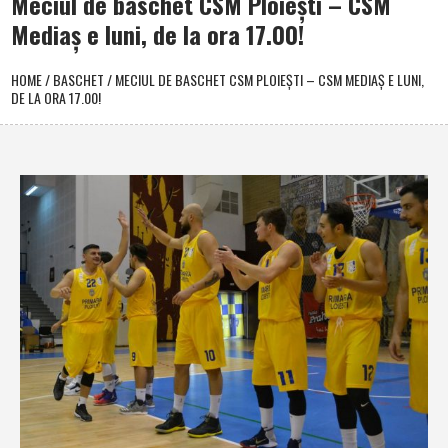
Meciul de baschet CSM Ploieşti – CSM
Mediaş e luni, de la ora 17.00!
HOME
/
BASCHET
/
MECIUL DE BASCHET CSM PLOIEŞTI – CSM MEDIAŞ E LUNI,
DE LA ORA 17.00!