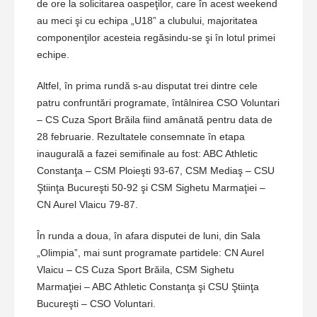
de ore la solicitarea oaspeţilor, care în acest weekend
au meci şi cu echipa „U18” a clubului, majoritatea
componenţilor acesteia regăsindu-se şi în lotul primei
echipe.
Altfel, în prima rundă s-au disputat trei dintre cele
patru confruntări programate, întâlnirea CSO Voluntari
– CS Cuza Sport Brăila fiind amânată pentru data de
28 februarie. Rezultatele consemnate în etapa
inaugurală a fazei semifinale au fost: ABC Athletic
Constanţa – CSM Ploieşti 93-67, CSM Mediaş – CSU
Ştiinţa Bucureşti 50-92 şi CSM Sighetu Marmaţiei –
CN Aurel Vlaicu 79-87.
În runda a doua, în afara disputei de luni, din Sala
„Olimpia”, mai sunt programate partidele: CN Aurel
Vlaicu – CS Cuza Sport Brăila, CSM Sighetu
Marmaţiei – ABC Athletic Constanţa şi CSU Ştiinţa
Bucureşti – CSO Voluntari.