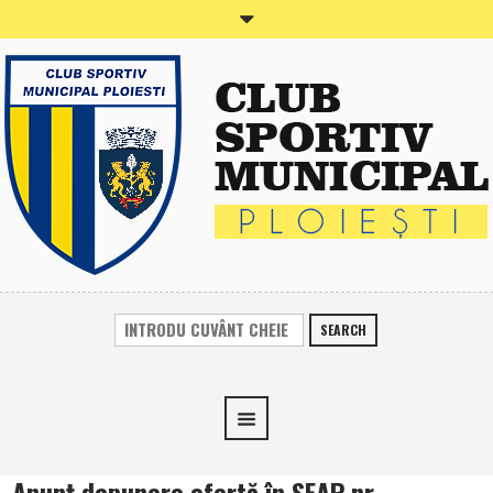
SEARCH
Anunţ depunere ofertă în SEAP nr.