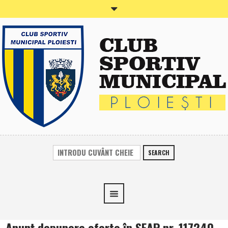
SEARCH
Anunţ depunere oferte în SEAP nr. 117240,