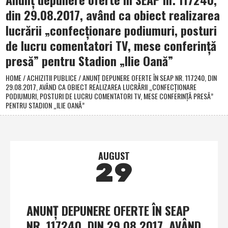
din 29.08.2017, având ca obiect realizarea
lucrării „confecţionare podiumuri, posturi
de lucru comentatori TV, mese conferinţă
presă” pentru Stadion „Ilie Oană”
HOME
/
ACHIZITII PUBLICE
/
ANUNŢ DEPUNERE OFERTE ÎN SEAP NR. 117240, DIN
29.08.2017, AVÂND CA OBIECT REALIZAREA LUCRĂRII „CONFECŢIONARE
PODIUMURI, POSTURI DE LUCRU COMENTATORI TV, MESE CONFERINŢĂ PRESĂ”
PENTRU STADION „ILIE OANĂ”
AUGUST
29
ANUNŢ DEPUNERE OFERTE ÎN SEAP
NR. 117240, DIN 29.08.2017, AVÂND