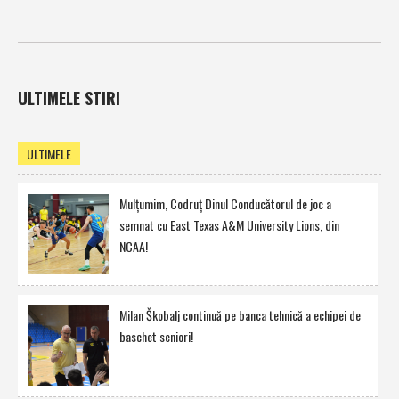
ULTIMELE STIRI
ULTIMELE
Mulţumim, Codruţ Dinu! Conducătorul de joc a
semnat cu East Texas A&M University Lions, din
NCAA!
Milan Škobalj continuă pe banca tehnică a echipei de
baschet seniori!