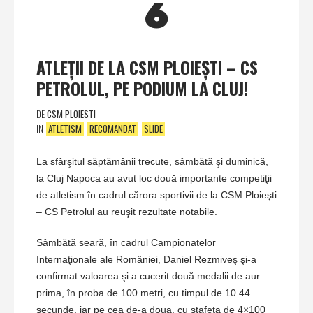
6
ATLEŢII DE LA CSM PLOIEŞTI – CS
PETROLUL, PE PODIUM LA CLUJ!
DE
CSM PLOIESTI
IN
ATLETISM
RECOMANDAT
SLIDE
La sfârşitul săptămânii trecute, sâmbătă şi duminică,
la Cluj Napoca au avut loc două importante competiţii
de atletism în cadrul cărora sportivii de la CSM Ploieşti
– CS Petrolul au reuşit rezultate notabile.
Sâmbătă seară, în cadrul Campionatelor
Internaţionale ale României, Daniel Rezmiveş şi-a
confirmat valoarea şi a cucerit două medalii de aur:
prima, în proba de 100 metri, cu timpul de 10.44
secunde, iar pe cea de-a doua, cu ştafeta de 4×100