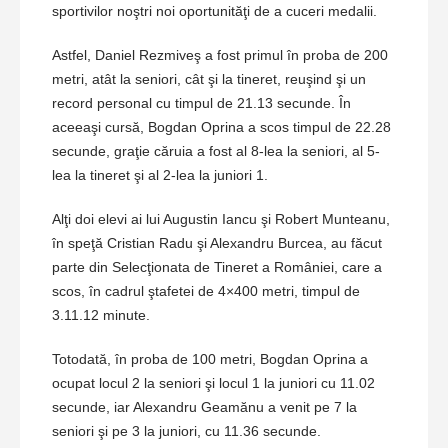
sportivilor noştri noi oportunităţi de a cuceri medalii.
Astfel, Daniel Rezmiveş a fost primul în proba de 200
metri, atât la seniori, cât şi la tineret, reuşind şi un
record personal cu timpul de 21.13 secunde. În
aceeaşi cursă, Bogdan Oprina a scos timpul de 22.28
secunde, graţie căruia a fost al 8-lea la seniori, al 5-
lea la tineret şi al 2-lea la juniori 1.
Alţi doi elevi ai lui Augustin Iancu şi Robert Munteanu,
în speţă Cristian Radu şi Alexandru Burcea, au făcut
parte din Selecţionata de Tineret a României, care a
scos, în cadrul ştafetei de 4×400 metri, timpul de
3.11.12 minute.
Totodată, în proba de 100 metri, Bogdan Oprina a
ocupat locul 2 la seniori şi locul 1 la juniori cu 11.02
secunde, iar Alexandru Geamănu a venit pe 7 la
seniori şi pe 3 la juniori, cu 11.36 secunde.