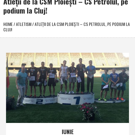
Atleţii de la CSM Ploieşti – CS Petrolul, pe
podium la Cluj!
HOME
/
ATLETISM
/
ATLEŢII DE LA CSM PLOIEŞTI – CS PETROLUL, PE PODIUM LA
CLUJ!
IUNIE