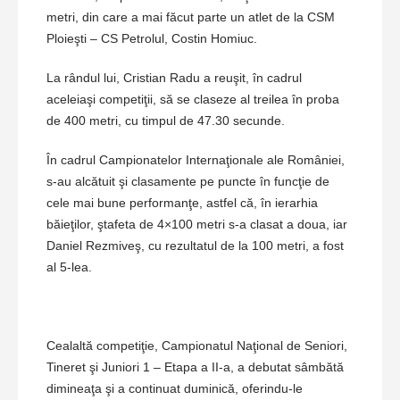
metri, din care a mai făcut parte un atlet de la CSM
Ploieşti – CS Petrolul, Costin Homiuc.
La rândul lui, Cristian Radu a reuşit, în cadrul
aceleiaşi competiţii, să se claseze al treilea în proba
de 400 metri, cu timpul de 47.30 secunde.
În cadrul Campionatelor Internaţionale ale României,
s-au alcătuit şi clasamente pe puncte în funcţie de
cele mai bune performanţe, astfel că, în ierarhia
băieţilor, ştafeta de 4×100 metri s-a clasat a doua, iar
Daniel Rezmiveş, cu rezultatul de la 100 metri, a fost
al 5-lea.
Cealaltă competiţie, Campionatul Naţional de Seniori,
Tineret şi Juniori 1 – Etapa a II-a, a debutat sâmbătă
dimineaţa şi a continuat duminică, oferindu-le