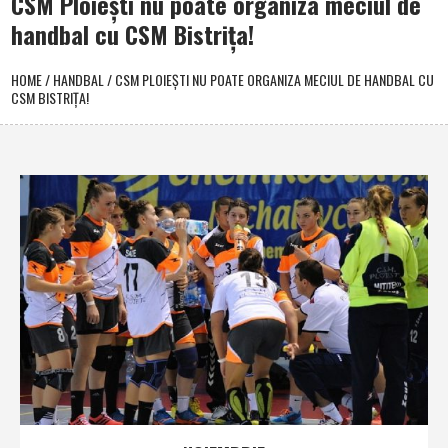
CSM Ploieşti nu poate organiza meciul de
handbal cu CSM Bistriţa!
HOME
/
HANDBAL
/
CSM PLOIEŞTI NU POATE ORGANIZA MECIUL DE HANDBAL CU
CSM BISTRIŢA!