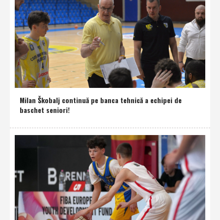
Milan Škobalj continuă pe banca tehnică a echipei de
baschet seniori!