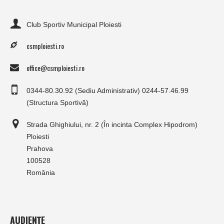
Club Sportiv Municipal Ploiesti
csmploiesti.ro
office@csmploiesti.ro
0344-80.30.92 (Sediu Administrativ) 0244-57.46.99
(Structura Sportivă)
Strada Ghighiului, nr. 2 (În incinta Complex Hipodrom)
Ploiesti
Prahova
100528
România
AUDIENȚE