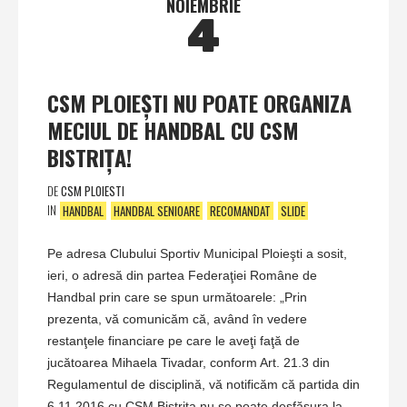
NOIEMBRIE
4
CSM PLOIEŞTI NU POATE ORGANIZA
MECIUL DE HANDBAL CU CSM
BISTRIŢA!
DE
CSM PLOIESTI
IN
HANDBAL
HANDBAL SENIOARE
RECOMANDAT
SLIDE
Pe adresa Clubului Sportiv Municipal Ploieşti a sosit,
ieri, o adresă din partea Federaţiei Române de
Handbal prin care se spun următoarele: „Prin
prezenta, vă comunicăm că, având în vedere
restanţele financiare pe care le aveţi faţă de
jucătoarea Mihaela Tivadar, conform Art. 21.3 din
Regulamentul de disciplină, vă notificăm că partida din
6.11.2016 cu CSM Bistriţa nu se poate desfăşura la