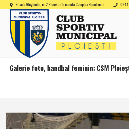
Strada Ghighiului, nr.2 Ploiesti (în incinta Complex Hipodrom)
0244-
Galerie foto, handbal feminin: CSM Ploieş