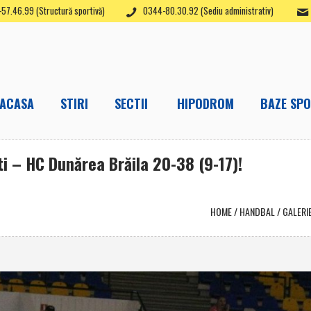
57.46.99 (Structură sportivă)
0344-80.30.92 (Sediu administrativ)
ACASA
STIRI
SECTII
HIPODROM
BAZE SPO
ti – HC Dunărea Brăila 20-38 (9-17)!
HOME
/
HANDBAL
/
GALERI