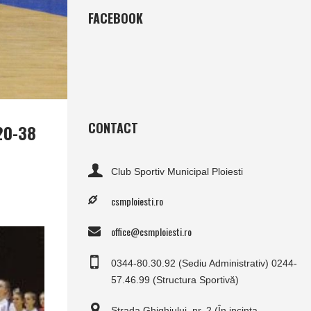
FACEBOOK
CONTACT
20-38
Club Sportiv Municipal Ploiesti
csmploiesti.ro
office@csmploiesti.ro
0344-80.30.92 (Sediu Administrativ) 0244-
57.46.99 (Structura Sportivă)
Strada Ghighiului, nr. 2 (În incinta