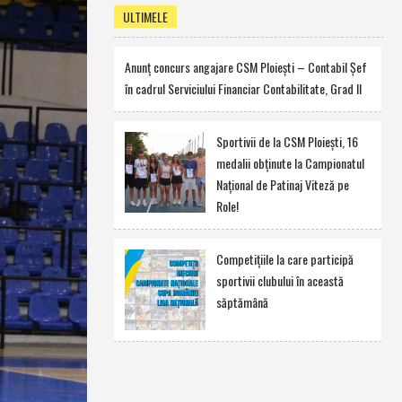
ULTIMELE
Anunţ concurs angajare CSM Ploieşti – Contabil Şef
în cadrul Serviciului Financiar Contabilitate, Grad II
Sportivii de la CSM Ploieşti, 16
medalii obţinute la Campionatul
Naţional de Patinaj Viteză pe
Role!
Competiţiile la care participă
sportivii clubului în această
săptămână