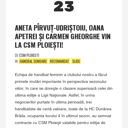
23
ANETA PÎRVUŢ-UDRIŞTOIU, OANA
APETREI ŞI CARMEN GHEORGHE VIN
LA CSM PLOIEŞTI!
DE
CSM PLOIESTI
IN
HANDBAL SENIOARE
RECOMANDAT
SLIDE
Echipa de handbal feminin a clubului nostru a făcut
primele mutări importante în perspectiva sezonului
viitor, în care se doreşte o clasare superioară celei din
ultima ediţie a Ligii Naţionale. Astfel, în urma
negocierilor purtate în ultima perioadă, trei
handbaliste de certă valoare, toate de la HC Dunărea
Brăila, ocupanta locului 4 în ultimul sezon, au semnat
contracte cu CSM Ploieşti valabile pentru ediţia de