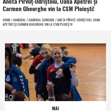
Aneta Pîrvuţ-Udriştoiu, Oana Apetrei şi
Carmen Gheorghe vin la CSM Ploieşti!
HOME
/
HANDBAL
/
HANDBAL SENIOARE
/
ANETA PÎRVUŢ-UDRIŞTOIU, OANA
APETREI ŞI CARMEN GHEORGHE VIN LA CSM PLOIEŞTI!
MAI