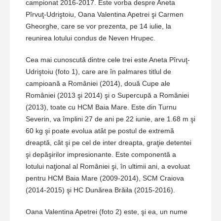
campionat 2016-2017. Este vorba despre Aneta
Pîrvuţ-Udriştoiu, Oana Valentina Apetrei şi Carmen
Gheorghe, care se vor prezenta, pe 14 iulie, la
reunirea lotului condus de Neven Hrupec.
Cea mai cunoscută dintre cele trei este Aneta Pîrvuţ-
Udriştoiu (foto 1), care are în palmares titlul de
campioană a României (2014), două Cupe ale
României (2013 şi 2014) şi o Supercupă a României
(2013), toate cu HCM Baia Mare. Este din Turnu
Severin, va împlini 27 de ani pe 22 iunie, are 1.68 m şi
60 kg şi poate evolua atât pe postul de extremă
dreaptă, cât şi pe cel de inter dreapta, graţie detentei
şi depăşirilor impresionante. Este componentă a
lotului naţional al României şi, în ultimii ani, a evoluat
pentru HCM Baia Mare (2009-2014), SCM Craiova
(2014-2015) şi HC Dunărea Brăila (2015-2016).
Oana Valentina Apetrei (foto 2) este, şi ea, un nume