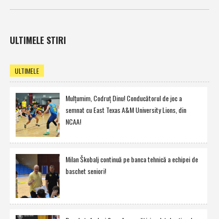
ULTIMELE STIRI
ULTIMELE
Mulţumim, Codruţ Dinu! Conducătorul de joc a
semnat cu East Texas A&M University Lions, din
NCAA!
Milan Škobalj continuă pe banca tehnică a echipei de
baschet seniori!