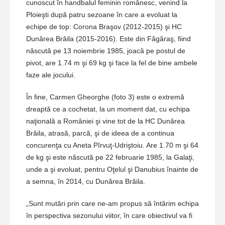
cunoscut în handbalul feminin românesc, venind la
Ploieşti după patru sezoane în care a evoluat la
echipe de top: Corona Braşov (2012-2015) şi HC
Dunărea Brăila (2015-2016). Este din Făgăraş, fiind
născută pe 13 noiembrie 1985, joacă pe postul de
pivot, are 1.74 m şi 69 kg şi face la fel de bine ambele
faze ale jocului.
În fine, Carmen Gheorghe (foto 3) este o extremă
dreaptă ce a cochetat, la un moment dat, cu echipa
naţională a României şi vine tot de la HC Dunărea
Brăila, atrasă, parcă, şi de ideea de a continua
concurenţa cu Aneta Pîrvuţ-Udriştoiu. Are 1.70 m şi 64
de kg şi este născută pe 22 februarie 1985, la Galaţi,
unde a şi evoluat, pentru Oţelul şi Danubius înainte de
a semna, în 2014, cu Dunărea Brăila.
„Sunt mutări prin care ne-am propus să întărim echipa
în perspectiva sezonului viitor, în care obiectivul va fi