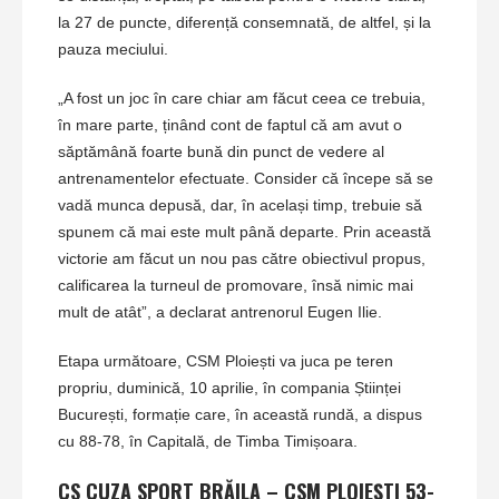
la 27 de puncte, diferență consemnată, de altfel, și la
pauza meciului.
„A fost un joc în care chiar am făcut ceea ce trebuia,
în mare parte, ținând cont de faptul că am avut o
săptămână foarte bună din punct de vedere al
antrenamentelor efectuate. Consider că începe să se
vadă munca depusă, dar, în același timp, trebuie să
spunem că mai este mult până departe. Prin această
victorie am făcut un nou pas către obiectivul propus,
calificarea la turneul de promovare, însă nimic mai
mult de atât”, a declarat antrenorul Eugen Ilie.
Etapa următoare, CSM Ploiești va juca pe teren
propriu, duminică, 10 aprilie, în compania Științei
București, formație care, în această rundă, a dispus
cu 88-78, în Capitală, de Timba Timișoara.
CS CUZA SPORT BRĂILA – CSM PLOIEȘTI 53-