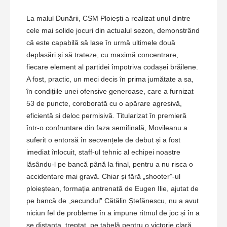
La malul Dunării, CSM Ploiești a realizat unul dintre
cele mai solide jocuri din actualul sezon, demonstrând
că este capabilă să lase în urmă ultimele două
deplasări și să trateze, cu maximă concentrare,
fiecare element al partidei împotriva codașei brăilene.
A fost, practic, un meci decis în prima jumătate a sa,
în condițiile unei ofensive generoase, care a furnizat
53 de puncte, coroborată cu o apărare agresivă,
eficientă și deloc permisivă. Titularizat în premieră
într-o confruntare din faza semifinală, Movileanu a
suferit o entorsă în secvențele de debut și a fost
imediat înlocuit, staff-ul tehnic al echipei noastre
lăsându-l pe bancă până la final, pentru a nu risca o
accidentare mai gravă. Chiar și fără „shooter”-ul
ploieștean, formația antrenată de Eugen Ilie, ajutat de
pe bancă de „secundul” Cătălin Ștefănescu, nu a avut
niciun fel de probleme în a impune ritmul de joc și în a
se distanța, treptat, pe tabelă pentru o victorie clară,