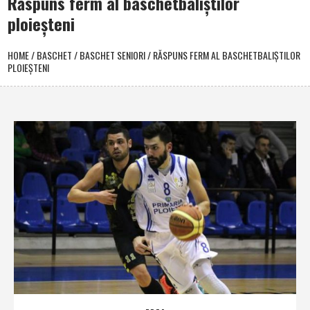
Răspuns ferm al baschetbaliștilor
ploieșteni
HOME
/
BASCHET
/
BASCHET SENIORI
/
RĂSPUNS FERM AL BASCHETBALIȘTILOR
PLOIEȘTENI