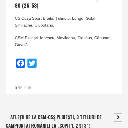
80 (26-53)
CS Cuza Sport Brăila: Țelinoiu, Lungu, Golat,
Similache, Ciubotariu.
CSM Ploiești: Ionescu, Movileanu, Ciotlăuș, Căpușan,
Gavrilă.
Facebook
Twitter
0
0
ATLEŢII DE LA CSM-CSŞ PLOIEŞTI, 3 TITLURI DE
CAMPIONI AI ROMÂNIEI LA „COPII 1, 2 ŞI 3”!