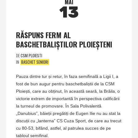
MAI
13
RĂSPUNS FERM AL
BASCHETBALIȘTILOR PLOIEȘTENI
DE
CSM PLOIESTI
IN
BASCHET SENIORI
Pauza dintre tur și retur, în faza semifinală a Ligii I, a
fost de bun augur pentru baschetbaliștii de la CSM
Ploiești, care au obținut, în această seară, la Brăila, o
victorie extrem de importantă în perspectiva calificării
la turneul de promovare. În Sala Polivalentă
„Danubius”, băieții pregătiți de Eugen Ilie nu au stat la
discuții cu „lanterna” CS Cuza Sport, de care au trecut
cu 80-53, bifând, astfel, al patrulea succes de pe
tabloul semifinal.