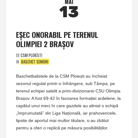
MAI
13
EŞEC ONORABIL PE TERENUL
OLIMPIEI 2 BRAŞOV
DE
CSM PLOIESTI
IN
BASCHET SENIORI
Baschetbalistele de la CSM Ploiești au încheiat
sezonul regulat printr-o înfrângere, sub Tâmpa, pe
terenul echipei satelit a prim-divizionarei CSU Olimpia
Brașov. A fost 69-42 în favoarea formației ardelene, la
capătul unui meci în care gazdele au aliniat o echipă
„împrumutată” din Liga Națională, iar prahovencele,
lipsite de aportul mai multor titulare, s-au zbătut
pentru a oferi o replică pe măsura posibilităților.