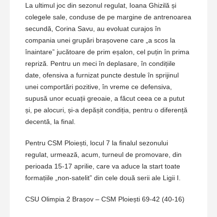
La ultimul joc din sezonul regulat, Ioana Ghizilă și
colegele sale, conduse de pe margine de antrenoarea
secundă, Corina Savu, au evoluat curajos în
compania unei grupări brașovene care „a scos la
înaintare” jucătoare de prim eșalon, cel puțin în prima
repriză. Pentru un meci în deplasare, în condițiile
date, ofensiva a furnizat puncte destule în sprijinul
unei comportări pozitive, în vreme ce defensiva,
supusă unor ecuații greoaie, a făcut ceea ce a putut
și, pe alocuri, și-a depășit condiția, pentru o diferență
decentă, la final.
Pentru CSM Ploiești, locul 7 la finalul sezonului
regulat, urmează, acum, turneul de promovare, din
perioada 15-17 aprilie, care va aduce la start toate
formațiile „non-satelit” din cele două serii ale Ligii I.
CSU Olimpia 2 Brașov – CSM Ploiești 69-42 (40-16)