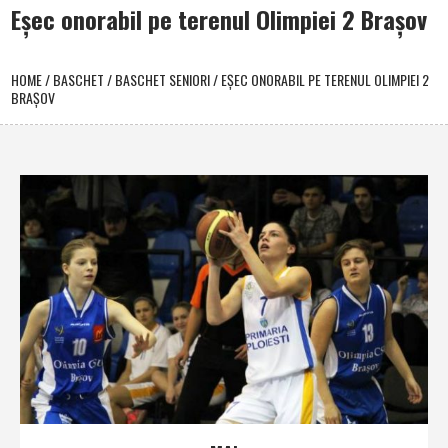
Eşec onorabil pe terenul Olimpiei 2 Braşov
HOME
/
BASCHET
/
BASCHET SENIORI
/
EŞEC ONORABIL PE TERENUL OLIMPIEI 2
BRAŞOV