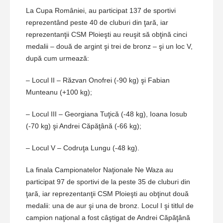
La Cupa României, au participat 137 de sportivi
reprezentând peste 40 de cluburi din ţară, iar
reprezentanţii CSM Ploieşti au reuşit să obţină cinci
medalii – două de argint şi trei de bronz – şi un loc V,
după cum urmează:
– Locul II – Răzvan Onofrei (-90 kg) şi Fabian
Munteanu (+100 kg);
– Locul III – Georgiana Tuţică (-48 kg), Ioana Iosub
(-70 kg) şi Andrei Căpăţână (-66 kg);
– Locul V – Codruţa Lungu (-48 kg).
La finala Campionatelor Naţionale Ne Waza au
participat 97 de sportivi de la peste 35 de cluburi din
ţară, iar reprezentanţii CSM Ploieşti au obţinut două
medalii: una de aur şi una de bronz. Locul I şi titlul de
campion naţional a fost câştigat de Andrei Căpăţână