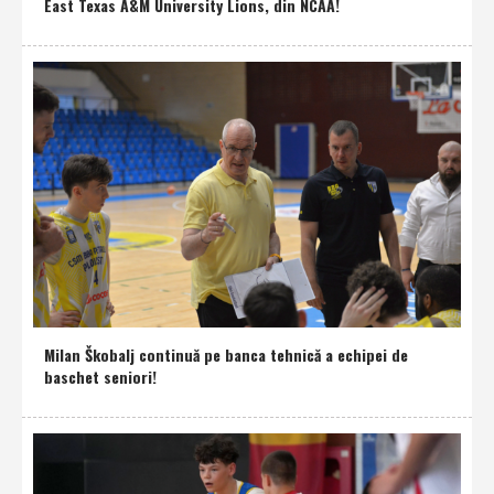
East Texas A&M University Lions, din NCAA!
Milan Škobalj continuă pe banca tehnică a echipei de
baschet seniori!