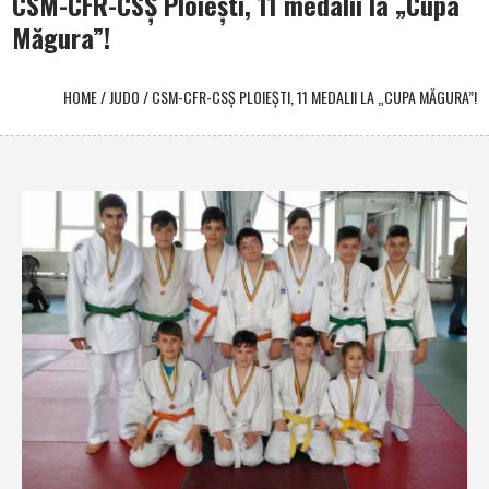
CSM-CFR-CSŞ Ploieşti, 11 medalii la „Cupa
Măgura”!
HOME
/
JUDO
/
CSM-CFR-CSŞ PLOIEŞTI, 11 MEDALII LA „CUPA MĂGURA”!