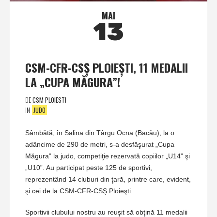
MAI
13
CSM-CFR-CSŞ PLOIEŞTI, 11 MEDALII
LA „CUPA MĂGURA”!
DE
CSM PLOIESTI
IN
JUDO
Sâmbătă, în Salina din Târgu Ocna (Bacău), la o
adâncime de 290 de metri, s-a desfăşurat „Cupa
Măgura” la judo, competiţie rezervată copiilor „U14” şi
„U10”. Au participat peste 125 de sportivi,
reprezentând 14 cluburi din ţară, printre care, evident,
şi cei de la CSM-CFR-CSŞ Ploieşti.
Sportivii clubului nostru au reuşit să obţină 11 medalii