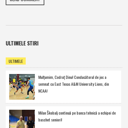
ULTIMELE STIRI
ULTIMELE
Mulţumim, Codruţ Dinu! Conducătorul de joc a
semnat cu East Texas A&M University Lions, din
NCAA!
Milan Škobalj continuă pe banca tehnică a echipei de
baschet seniori!