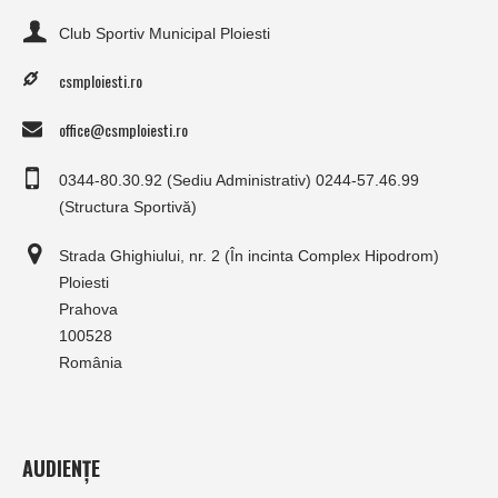
Club Sportiv Municipal Ploiesti
csmploiesti.ro
office@csmploiesti.ro
0344-80.30.92 (Sediu Administrativ) 0244-57.46.99
(Structura Sportivă)
Strada Ghighiului, nr. 2 (În incinta Complex Hipodrom)
Ploiesti
Prahova
100528
România
AUDIENȚE