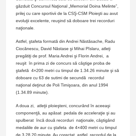
găzduit Concursul Naţional „Memorial Doina Melinte”,
prilej cu care sportivii de la CSŞ-CSM Ploieşti au avut
evoluţii excelente, reuşind să doboare trei recorduri
naţionale.
Astfel, ştafeta formată din Andrei Năstăsache, Radu
Ciocănescu, David Năstase şi Mihai Pîslaru, atleţi
pregătiţi de prof. Maria Andrei şi Florin Andrei, a
reuşit în prima zi de concurs să câştige proba de
ştafetă 4×200 metri cu timpul de 1.34.26 minute şi să
doboare cu 63 de sutimi de secundă recordul
naţional deţinut de Poli Timişoara, din anul 1994
(1.34.89 minute).
A doua zi, atleţii ploieşteni, concurând în aceeaşi
componenţă, au apăsat pedala de acceleraţie şi au
spulberat încă două recorduri naţionale, câştigând
medaliile de aur cu ştafeta de 4×400 metri cu timpul
de 3.28.20 minute. Au corectat, astfel, recordul de la