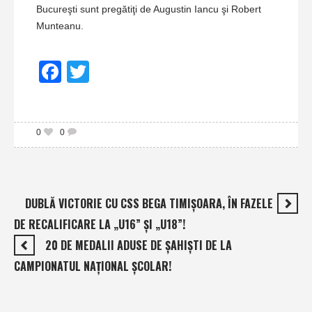
Bucureşti sunt pregătiţi de Augustin Iancu şi Robert
Munteanu.
Facebook
Twitter
0
0
DUBLĂ VICTORIE CU CSS BEGA TIMIŞOARA, ÎN FAZELE
DE RECALIFICARE LA „U16” ŞI „U18”!
20 DE MEDALII ADUSE DE ŞAHIŞTI DE LA
CAMPIONATUL NAŢIONAL ŞCOLAR!