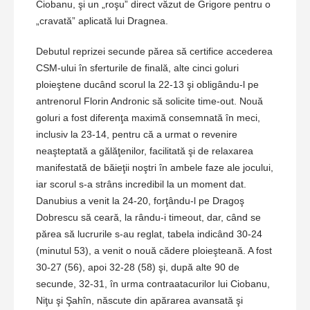
Ciobanu, şi un „roşu” direct văzut de Grigore pentru o
„cravată” aplicată lui Dragnea.
Debutul reprizei secunde părea să certifice accederea
CSM-ului în sferturile de finală, alte cinci goluri
ploieştene ducând scorul la 22-13 şi obligându-l pe
antrenorul Florin Andronic să solicite time-out. Nouă
goluri a fost diferenţa maximă consemnată în meci,
inclusiv la 23-14, pentru că a urmat o revenire
neaşteptată a gălăţenilor, facilitată şi de relaxarea
manifestată de băieţii noştri în ambele faze ale jocului,
iar scorul s-a strâns incredibil la un moment dat.
Danubius a venit la 24-20, forţându-l pe Dragoş
Dobrescu să ceară, la rându-i timeout, dar, când se
părea să lucrurile s-au reglat, tabela indicând 30-24
(minutul 53), a venit o nouă cădere ploieşteană. A fost
30-27 (56), apoi 32-28 (58) şi, după alte 90 de
secunde, 32-31, în urma contraatacurilor lui Ciobanu,
Niţu şi Şahîn, născute din apărarea avansată şi