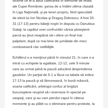
victorie ce le-a adus calificarea în sferturile de finală
ale Cupei României, şansa de a întâlni ultima clasată
în Liga Naţională, şi pe teren propriu, fiind speculată
de elevii lui Ion Nicolae şi Dragoş Dobrescu. A fost 33-
31 (17-13) pentru băieţii noştri în disputa cu Danubius
Galaţi, la capătul unei confruntări căreia ploieştenii
parcă au ţinut neapărat să-i ofere un final mai
palpitant, după ce mai bine de jumătate din meci
conduseseră clar ostilităţile.
Echilibrul s-a menţinut până în minutul 21, în care s-a
intrat cu echipele la egalitate, 12-12, cele 9 minute
care au urmat până la pauză aducând desprinderea
gazdelor. Un parţial de 5-1 a făcut ca tabela să indice
17-13 la pauză şi să lămurească, în bună măsură,
soarta calificării, arbitrajul confuz al brigăzii
bucureştene reuşind să-i enerveze în special pe
oaspeţi, care şi-au cam pierdut capul în câteva
momente şi au plătit cu o eliminare pentru proteste, la