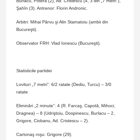
Burlacu, Poteră (2), Ad. Cristescu (4, 3 din „7 metri”),
Şahîn (3). Antrenor: Florin Andronic.
Arbitri: Mihai Pârvu şi Alin Stamatoiu (ambii din
Bucureşti).
Observator FRH: Vlad Ionescu (Bucureşti).
Statisticile partidei
Lovituri „7 metri”: 6/2 ratate (Dediu, Turcu) – 3/0
ratate.
Eliminări „2 minute”: 4 (R. Farcaş, Capotă, Mihoci,
Dragnea) – 8 (Udriştoiu, Dospinescu, Burlacu – 2,
Grigore, Ciobanu, Ad. Cristescu – 2).
Cartonaş roşu: Grigore (29).