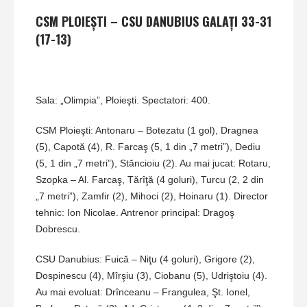
CSM PLOIEŞTI – CSU DANUBIUS GALAŢI 33-31
(17-13)
Sala: „Olimpia”, Ploieşti. Spectatori: 400.
CSM Ploieşti: Antonaru – Botezatu (1 gol), Dragnea
(5), Capotă (4), R. Farcaş (5, 1 din „7 metri”), Dediu
(5, 1 din „7 metri”), Stăncioiu (2). Au mai jucat: Rotaru,
Szopka – Al. Farcaş, Tărîţă (4 goluri), Turcu (2, 2 din
„7 metri”), Zamfir (2), Mihoci (2), Hoinaru (1). Director
tehnic: Ion Nicolae. Antrenor principal: Dragoş
Dobrescu.
CSU Danubius: Fuică – Niţu (4 goluri), Grigore (2),
Dospinescu (4), Mîrşiu (3), Ciobanu (5), Udriştoiu (4).
Au mai evoluat: Drînceanu – Frangulea, Şt. Ionel,