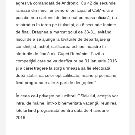
agresivă comandată de Andronic. Cu 42 de secunde
rămase din meci, antrenorul principal al CSM-ului a
pus din nou cartonul de time-out pe masa oficială, i-a
reintrodus în teren pe titulari şi, cu 6 secunde înainte
de final, Dragnea a marcat golul de 33-31, evitând
riscul de a se ajunge la loviturile de departajare şi
consfinţind, astfel, calificarea echipei noastre în
sferturile de finală ale Cupei României. Fază a
competiţiei care se va desfăşura pe 31 ianuarie 2016
şi a cărei tragere la sorţi urmează să fie efectuată
după stabilirea celor opt calificate, mâine şi poimâine
fiind programate alte 5 partide din „optimi”.
În ceea ce-i priveşte pe jucătorii CSM-ului, aceştia vor
intra, de mâine, într-o binemeritată vacanţă, reunirea
lotului fiind programată pentru data de 4 ianuarie
2016.