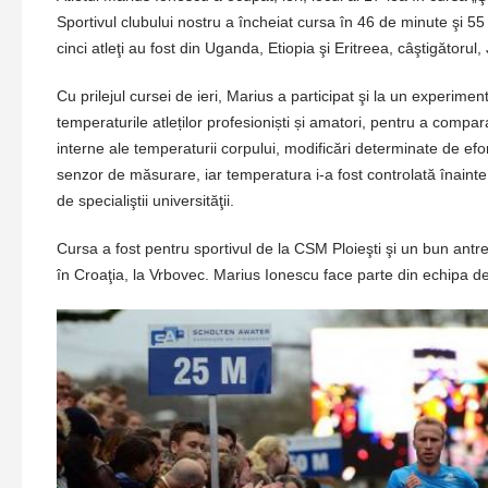
Sportivul clubului nostru a încheiat cursa în 46 de minute şi 55 
cinci atleţi au fost din Uganda, Etiopia şi Eritreea, câştigăto
Cu prilejul cursei de ieri, Marius a participat şi la un experimen
temperaturile atleților profesioniști și amatori, pentru a compara 
interne ale temperaturii corpului, modificări determinate de ef
senzor de măsurare, iar temperatura i-a fost controlată înainte şi
de specialiştii universităţii.
Cursa a fost pentru sportivul de la CSM Ploieşti şi un bun an
în Croaţia, la Vrbovec. Marius Ionescu face parte din echipa de