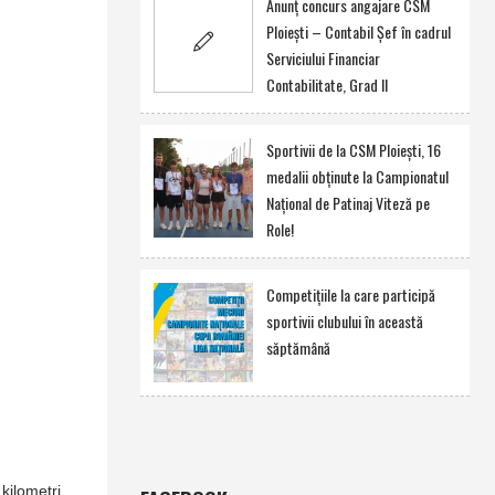
Anunţ concurs angajare CSM
Ploieşti – Contabil Şef în cadrul
Serviciului Financiar
Contabilitate, Grad II
Sportivii de la CSM Ploieşti, 16
medalii obţinute la Campionatul
Naţional de Patinaj Viteză pe
Role!
Competiţiile la care participă
sportivii clubului în această
săptămână
kilometri.