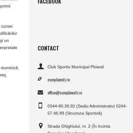
FACEBOOK
primii
l cursei
ificărilor
şi un
CONTACT
terpretate
Club Sportiv Municipal Ploiesti
c duminică,
tej.
csmploiesti.ro
office@csmploiesti.ro
0344-80.30.92 (Sediu Administrativ) 0244-
57.46.99 (Structura Sportivă)
Strada Ghighiului, nr. 2 (În incinta