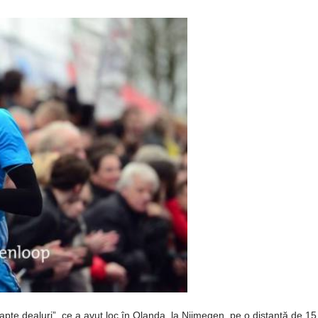
Şapte dealuri”, ce a avut loc în Olanda, la Nijmegen, pe o distanţă de 15 