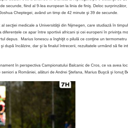
de secunde, fiind al 9-lea european la linia de finiş. Deloc surprinzător, 
rul, Joshua Cheptegei, având un timp de 42 minute şi 39 de secunde.
t al secţiei medicale a Universităţii din Nijmegen, care studiază în timpu
diferențele ce apar între sportivii africani și cei europeni în privinţa mod
ortul depus. Marius Ionescu a înghiţit o pilulă ce conţine un termometru 
 după încălzire, dar şi la finalul întrecerii, rezultatele urmând să fie in
trenament în perspectiva Campionatului Balcanic de Cros, ce va avea lo
 seniori a României, alături de Andrei Ştefana, Marius Buşcă şi Ionuţ Be