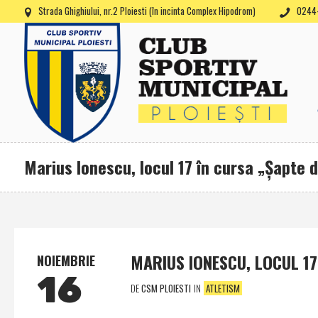
Strada Ghighiului, nr.2 Ploiesti (în incinta Complex Hipodrom)
0244-
Marius Ionescu, locul 17 în cursa „Şapte d
MARIUS IONESCU, LOCUL 17
NOIEMBRIE
16
DE
CSM PLOIESTI
IN
ATLETISM