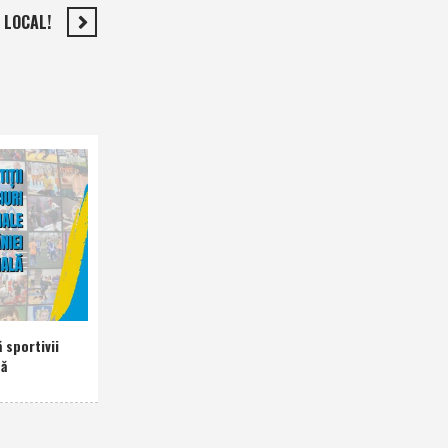
 LOCAL!
 sportivii
nă