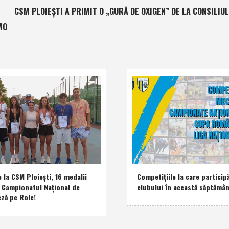
CSM PLOIEŞTI A PRIMIT O „GURĂ DE OXIGEN” DE LA CONSILIUL
MO
e la CSM Ploieşti, 16 medalii
Competiţiile la care participă
a Campionatul Naţional de
clubului în această săptămâ
eză pe Role!