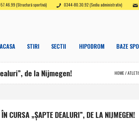
57.46.99 (Structură sportivă)
0344-80.30.92 (Sediu administrativ)
ACASA
STIRI
SECTII
HIPODROM
BAZE SPO
ealuri”, de la Nijmegen!
HOME
/
ATLET
 ÎN CURSA „ŞAPTE DEALURI”, DE LA NIJMEGEN!