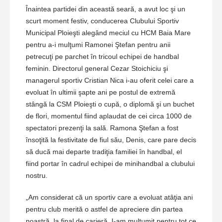
Înaintea partidei din această seară, a avut loc şi un
scurt moment festiv, conducerea Clubului Sportiv
Municipal Ploieşti alegând meciul cu HCM Baia Mare
pentru a-i mulţumi Ramonei Ştefan pentru anii
petrecuţi pe parchet în tricoul echipei de handbal
feminin. Directorul general Cezar Stoichiciu şi
managerul sportiv Cristian Nica i-au oferit celei care a
evoluat în ultimii şapte ani pe postul de extremă
stângă la CSM Ploieşti o cupă, o diplomă şi un buchet
de flori, momentul fiind aplaudat de cei circa 1000 de
spectatori prezenţi la sală. Ramona Ştefan a fost
însoţită la festivitate de fiul său, Denis, care pare decis
să ducă mai departe tradiţia familiei în handbal, el
fiind portar în cadrul echipei de minihandbal a clubului
nostru.
„Am considerat că un sportiv care a evoluat atâţia ani
pentru club merită o astfel de apreciere din partea
noastră, la final de carieră. I-am mulţumit pentru tot ce