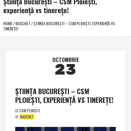
Ştiinţa Bucureşti – CSM Ploieşti,
experienţă vs tinereţe!
HOME
/
BASCHET
/
ŞTIINŢA BUCUREŞTI – CSM PLOIEŞTI, EXPERIENŢĂ VS
TINEREŢE!
OCTOMBRIE
23
ŞTIINŢA BUCUREŞTI – CSM
PLOIEŞTI, EXPERIENŢĂ VS TINEREŢE!
DE
CSM PLOIESTI
IN
BASCHET