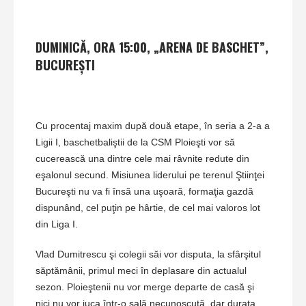
DUMINICĂ, ORA 15:00, „ARENA DE BASCHET”,
BUCUREŞTI
Cu procentaj maxim după două etape, în seria a 2-a a
Ligii I, baschetbaliştii de la CSM Ploieşti vor să
cucerească una dintre cele mai râvnite redute din
eşalonul secund. Misiunea liderului pe terenul Ştiinţei
Bucureşti nu va fi însă una uşoară, formaţia gazdă
dispunând, cel puţin pe hârtie, de cel mai valoros lot
din Liga I.
Vlad Dumitrescu şi colegii săi vor disputa, la sfârşitul
săptămânii, primul meci în deplasare din actualul
sezon. Ploieştenii nu vor merge departe de casă şi
nici nu vor juca într-o sală necunoscută, dar durata