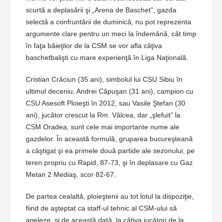
scurtă a deplasării şi „Arena de Baschet”, gazda
selectă a confruntării de duminică, nu pot reprezenta
argumente clare pentru un meci la îndemână, cât timp
în faţa băieţilor de la CSM se vor afla câţiva
baschetbalişti cu mare experienţă în Liga Naţională.
Cristian Crăciun (35 ani), simbolul lui CSU Sibiu în
ultimul deceniu, Andrei Căpuşan (31 ani), campion cu
CSU Asesoft Ploieşti în 2012, sau Vasile Ştefan (30
ani), jucător crescut la Rm. Vâlcea, dar „şlefuit” la
CSM Oradea, sunt cele mai importante nume ale
gazdelor. În această formulă, gruparea bucureşteană
a câştigat şi ea primele două partide ale sezonului, pe
teren propriu cu Rapid, 87-73, şi în deplasare cu Gaz
Metan 2 Mediaş, scor 82-67.
De partea cealaltă, ploieştenii au tot lotul la dispoziţie,
fiind de aşteptat ca staff-ul tehnic al CSM-ului să
apeleze, şi de această dată, la câţiva jucători de la