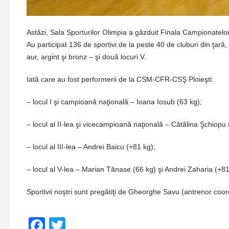
Astăzi, Sala Sporturilor Olimpia a găzduit Finala Campionatelor
Au participat 136 de sportivi de la peste 40 de cluburi din ţară,
aur, argint şi bronz – şi două locuri V.
Iată care au fost performerii de la CSM-CFR-CSŞ Ploieşti:
– locul I şi campioană naţională – Ioana Iosub (63 kg);
– locul al II-lea şi vicecampioană naţională – Cătălina Şchiopu 
– locul al III-lea – Andrei Baicu (+81 kg);
– locul al V-lea – Marian Tănase (66 kg) şi Andrei Zaharia (+81
Sportivii noştri sunt pregătiţi de Gheorghe Savu (antrenor coo
Facebook
Twitter