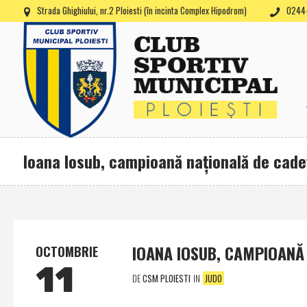
Strada Ghighiului, nr.2 Ploiesti (în incinta Complex Hipodrom)
0244-
Ioana Iosub, campioană naţională de cadeţ
IOANA IOSUB, CAMPIOANĂ 
OCTOMBRIE
11
DE
CSM PLOIESTI
IN
JUDO