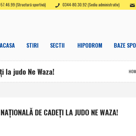
57.46.99 (Structură sportivă)
0344-80.30.92 (Sediu administrativ)
ACASA
STIRI
SECTII
HIPODROM
BAZE SPO
i la judo Ne Waza!
HOM
NAŢIONALĂ DE CADEŢI LA JUDO NE WAZA!