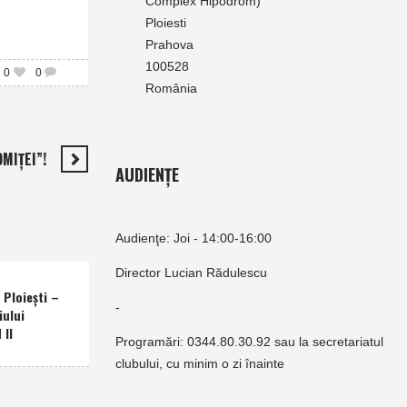
Complex Hipodrom)
Ploiesti
Prahova
100528
0
0
România
MIŢEI”!
AUDIENȚE
Audienţe: Joi - 14:00-16:00
Director Lucian Rădulescu
Ploieşti –
-
iului
 II
Programări: 0344.80.30.92 sau la secretariatul
clubului, cu minim o zi înainte