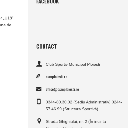
FACEBOOK
or „U18”.
 una de
CONTACT
Club Sportiv Municipal Ploiesti
csmploiesti.ro
office@csmploiesti.ro
0344-80.30.92 (Sediu Administrativ) 0244-
57.46.99 (Structura Sportivă)
Strada Ghighiului, nr. 2 (În incinta