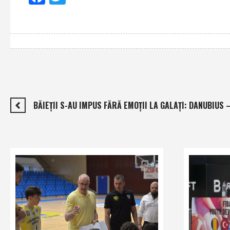
BĂIEŢII S-AU IMPUS FĂRĂ EMOŢII LA GALAŢI: DANUBIUS –