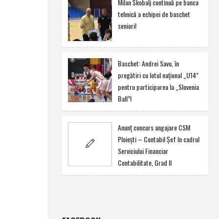
Milan Škobalj continuă pe banca
tehnică a echipei de baschet
seniori!
Baschet: Andrei Savu, în
pregătiri cu lotul naţional „U14”
pentru participarea la „Slovenia
Ball”!
Anunţ concurs angajare CSM
Ploieşti – Contabil Şef în cadrul
Serviciului Financiar
Contabilitate, Grad II