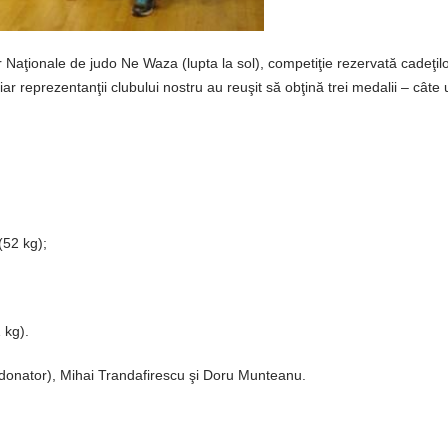
 Naţionale de judo Ne Waza (lupta la sol), competiţie rezervată cadeţil
 iar reprezentanţii clubului nostru au reuşit să obţină trei medalii – câte
(52 kg);
 kg).
rdonator), Mihai Trandafirescu şi Doru Munteanu.