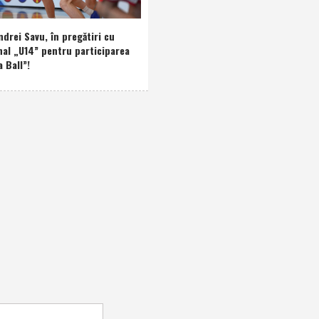
drei Savu, în pregătiri cu
nal „U14” pentru participarea
a Ball”!