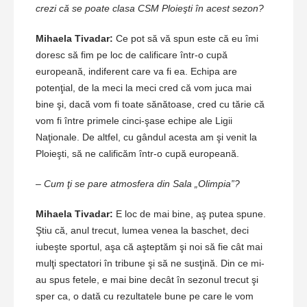
crezi că se poate clasa CSM Ploieşti în acest sezon?
Mihaela Tivadar:
Ce pot să vă spun este că eu îmi
doresc să fim pe loc de calificare într-o cupă
europeană, indiferent care va fi ea. Echipa are
potenţial, de la meci la meci cred că vom juca mai
bine şi, dacă vom fi toate sănătoase, cred cu tărie că
vom fi între primele cinci-şase echipe ale Ligii
Naţionale. De altfel, cu gândul acesta am şi venit la
Ploieşti, să ne calificăm într-o cupă europeană.
– Cum ţi se pare atmosfera din Sala „Olimpia”?
Mihaela Tivadar:
E loc de mai bine, aş putea spune.
Ştiu că, anul trecut, lumea venea la baschet, deci
iubeşte sportul, aşa că aşteptăm şi noi să fie cât mai
mulţi spectatori în tribune şi să ne susţină. Din ce mi-
au spus fetele, e mai bine decât în sezonul trecut şi
sper ca, o dată cu rezultatele bune pe care le vom