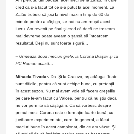
Am pierdut, din păcate, acel meci de la Zalău, în care
cred că s-a făcut tot ce s-a putut la acel moment. La
Zalău trebuie să joci la nivel maxim timp de 60 de
minute pentru a câştiga, iar noi nu am reuşit acest
lucru. Am revenit pe final şi cred că dacă ne trezeam
mai devreme poate aveam o şansă să întoarcem
rezultatul. Deşi nu sunt foarte sigură…
– Urmează două meciuri grele, la Corona Braşov şi cu
HC Roman acasă…
Mihaela Tivadar:
Da. Şi la Craiova, aş adăuga. Toate
sunt dificile, pentru că sunt echipe bune, cu pretenţii
în acest sezon. Nu mai avem voie să facem greşelile
pe care le-am făcut cu Vâlcea, pentru că nu ştiu dacă
ne vor permite să câştigăm. Ca să vorbesc despre
primul meci, Corona este o formaţie foarte bună, cu
jucătoare experimentate, care, în general, a făcut
meciuri bune în acest campionat, din ce am văzut. Şi,