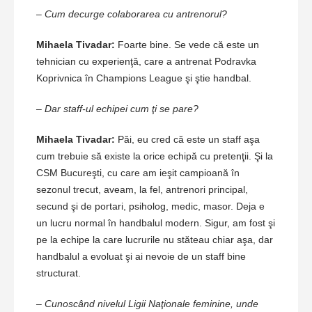
– Cum decurge colaborarea cu antrenorul?
Mihaela Tivadar:
Foarte bine. Se vede că este un
tehnician cu experienţă, care a antrenat Podravka
Koprivnica în Champions League şi ştie handbal.
– Dar staff-ul echipei cum ţi se pare?
Mihaela Tivadar:
Păi, eu cred că este un staff aşa
cum trebuie să existe la orice echipă cu pretenţii. Şi la
CSM Bucureşti, cu care am ieşit campioană în
sezonul trecut, aveam, la fel, antrenori principal,
secund şi de portari, psiholog, medic, masor. Deja e
un lucru normal în handbalul modern. Sigur, am fost şi
pe la echipe la care lucrurile nu stăteau chiar aşa, dar
handbalul a evoluat şi ai nevoie de un staff bine
structurat.
– Cunoscând nivelul Ligii Naţionale feminine, unde