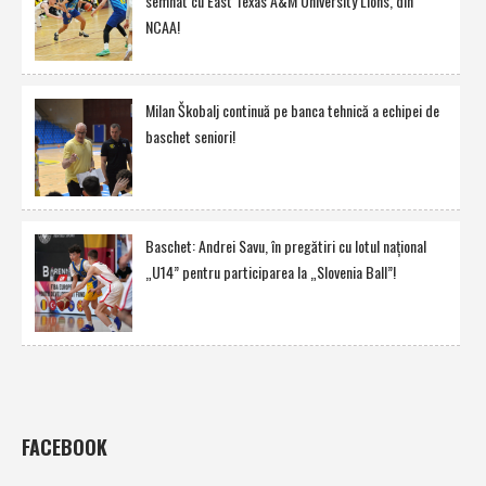
semnat cu East Texas A&M University Lions, din
NCAA!
Milan Škobalj continuă pe banca tehnică a echipei de
baschet seniori!
Baschet: Andrei Savu, în pregătiri cu lotul naţional
„U14” pentru participarea la „Slovenia Ball”!
FACEBOOK