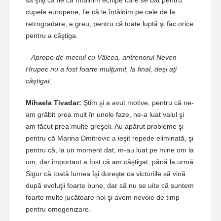
să ştiţi că fie că întâlnim echipe care se bat pentru
cupele europene, fie că le întâlnim pe cele de la
retrogradare, e greu, pentru că toate luptă şi fac orice
pentru a câştiga.
– Apropo de meciul cu Vâlcea, antrenorul Neven
Hrupec nu a fost foarte mulţumit, la final, deşi aţi
câştigat.
Mihaela Tivadar:
Ştim şi a avut motive, pentru că ne-
am grăbit prea mult în unele faze, ne-a luat valul şi
am făcut prea multe greşeli. Au apărut probleme şi
pentru că Marina Dmitrovic a ieşit repede eliminată, şi
pentru că, la un moment dat, m-au luat pe mine om la
om, dar important a fost că am câştigat, până la urmă.
Sigur că toată lumea îşi doreşte ca victoriile să vină
după evoluţii foarte bune, dar să nu se uite că suntem
foarte multe jucătoare noi şi avem nevoie de timp
pentru omogenizare.