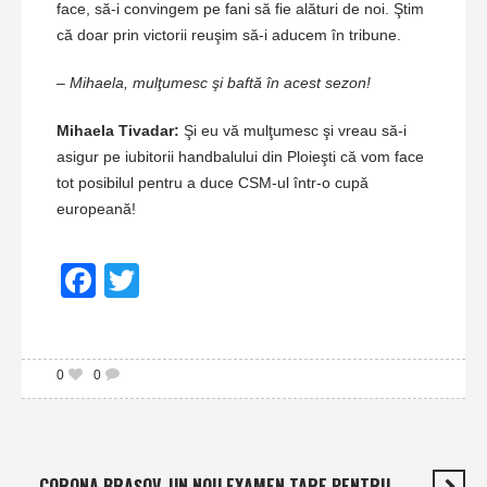
face, să-i convingem pe fani să fie alături de noi. Ştim
că doar prin victorii reuşim să-i aducem în tribune.
– Mihaela, mulţumesc şi baftă în acest sezon!
Mihaela Tivadar:
Şi eu vă mulţumesc şi vreau să-i
asigur pe iubitorii handbalului din Ploieşti că vom face
tot posibilul pentru a duce CSM-ul într-o cupă
europeană!
Facebook
Twitter
0
0
CORONA BRAŞOV, UN NOU EXAMEN TARE PENTRU