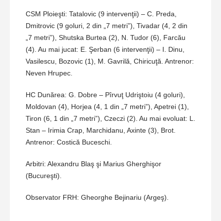
CSM Ploieşti: Tatalovic (9 intervenţii) – C. Preda,
Dmitrovic (9 goluri, 2 din „7 metri”), Tivadar (4, 2 din
„7 metri”), Shutska Burtea (2), N. Tudor (6), Farcău
(4). Au mai jucat: E. Şerban (6 intervenţii) – I. Dinu,
Vasilescu, Bozovic (1), M. Gavrilă, Chiricuţă. Antrenor:
Neven Hrupec.
HC Dunărea: G. Dobre – Pîrvuţ Udriştoiu (4 goluri),
Moldovan (4), Horjea (4, 1 din „7 metri”), Apetrei (1),
Tiron (6, 1 din „7 metri”), Czeczi (2). Au mai evoluat: L.
Stan – Irimia Crap, Marchidanu, Axinte (3), Brot.
Antrenor: Costică Buceschi.
Arbitri: Alexandru Blaş şi Marius Gherghişor
(Bucureşti).
Observator FRH: Gheorghe Bejinariu (Argeş).