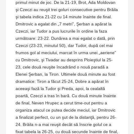
primul minut de joc. De la 21-19, Brot, Ada Moldovan
şi Czeczi au reuşit trei goluri consecutive pentru Brăila
şi tabela indica 21-22 cu 14 minute înainte de final.
Dmitrovic a egalat din „7 metri”, Şerban a apărat la
Czeczi, iar Tudor a pus lucrurile în ordine la faza
următoare: 23-22. Dunărea a mai egalat o dată, prin
Czeczi (23-23, minutul 50), dar Tudor, după cel mai
frumos gol al meciului, marcat în urma unei „aeriene”
cu Dmitrovic, şi Tivadar au desprins Ploieştiul la 25-
23, cele două reuşite încadrând o nouă paradă a
Elenei Şerban, la Tiron. Ultimele două minute au fost
dramatice: Tiron a făcut 25-24, Dobre a apărat în
aceeaşi fază la Tudor şi Preda, apoi, la cealaltă
poartă, Czeczi a tras în bară. Cu două minute înainte
de final, Neven Hrupec a cerut time-out pentru a
organiza atacul ce putea decide meciul, iar Dmitrovic
a finalizat perfect, cu un şut de la distanţă, pentru 26-
24. Brăila n-a mai reuşit decât să înscrie golul ce a
fixat tabela la 26-25, cu două secunde înainte de final,