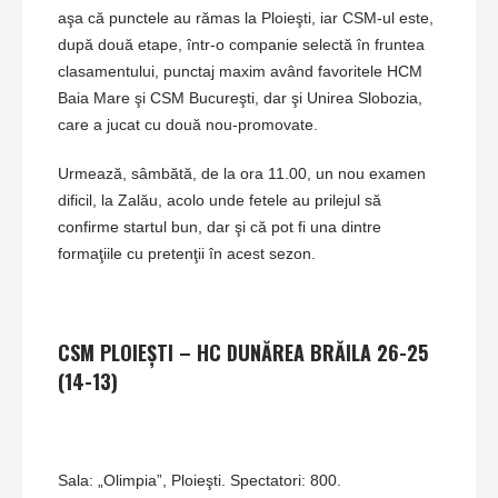
aşa că punctele au rămas la Ploieşti, iar CSM-ul este,
după două etape, într-o companie selectă în fruntea
clasamentului, punctaj maxim având favoritele HCM
Baia Mare şi CSM Bucureşti, dar şi Unirea Slobozia,
care a jucat cu două nou-promovate.
Urmează, sâmbătă, de la ora 11.00, un nou examen
dificil, la Zalău, acolo unde fetele au prilejul să
confirme startul bun, dar şi că pot fi una dintre
formaţiile cu pretenţii în acest sezon.
CSM PLOIEŞTI – HC DUNĂREA BRĂILA 26-25
(14-13)
Sala: „Olimpia”, Ploieşti. Spectatori: 800.