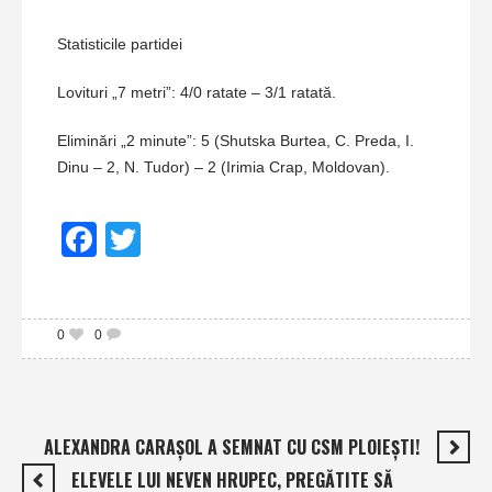
Statisticile partidei
Lovituri „7 metri”: 4/0 ratate – 3/1 ratată.
Eliminări „2 minute”: 5 (Shutska Burtea, C. Preda, I.
Dinu – 2, N. Tudor) – 2 (Irimia Crap, Moldovan).
Facebook
Twitter
0
0
ALEXANDRA CARAŞOL A SEMNAT CU CSM PLOIEŞTI!
ELEVELE LUI NEVEN HRUPEC, PREGĂTITE SĂ