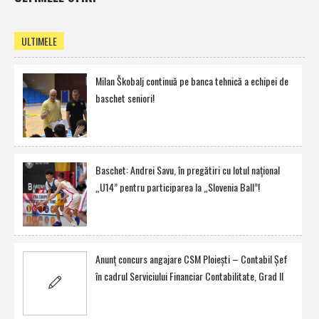
ULTIMELE
Milan Škobalj continuă pe banca tehnică a echipei de
baschet seniori!
Baschet: Andrei Savu, în pregătiri cu lotul naţional
„U14” pentru participarea la „Slovenia Ball”!
Anunţ concurs angajare CSM Ploieşti – Contabil Şef
în cadrul Serviciului Financiar Contabilitate, Grad II