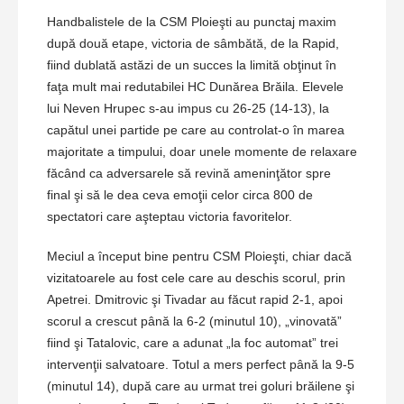
Handbalistele de la CSM Ploieşti au punctaj maxim
după două etape, victoria de sâmbătă, de la Rapid,
fiind dublată astăzi de un succes la limită obţinut în
faţa mult mai redutabilei HC Dunărea Brăila. Elevele
lui Neven Hrupec s-au impus cu 26-25 (14-13), la
capătul unei partide pe care au controlat-o în marea
majoritate a timpului, doar unele momente de relaxare
făcând ca adversarele să revină ameninţător spre
final şi să le dea ceva emoţii celor circa 800 de
spectatori care aşteptau victoria favoritelor.
Meciul a început bine pentru CSM Ploieşti, chiar dacă
vizitatoarele au fost cele care au deschis scorul, prin
Apetrei. Dmitrovic şi Tivadar au făcut rapid 2-1, apoi
scorul a crescut până la 6-2 (minutul 10), „vinovată”
fiind şi Tatalovic, care a adunat „la foc automat” trei
intervenţii salvatoare. Totul a mers perfect până la 9-5
(minutul 14), după care au urmat trei goluri brăilene şi