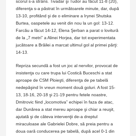
scorul s-a strâns. Tivadar şi Tudor au făcut 11-8 (20),
diferenţa s-a păstrat în următoarele minute, dar, după
13-10, profitând şi de o eliminare a Irynei Shutska
Burtea, oaspetele au venit din nou la un gol: 13-12.
Farcău a făcut 14-12, Elena Şerban a parat o lovitură
de la „7 metri” a Alinei Horjea, dar tot experimentata
jucătoare a Brăilei a marcat ultimul gol al primei părţi:
14-13.
Repriza secundă a fost un joc al nervilor, provocat de
insistenţa cu care trupa lui Costică Buceschi a stat
aproape de CSM Ploieşti, diferenţa de pe tabelă
nedepăşind în vreun moment două goluri. A fost 15-
13, 18-16, 20-18 şi 21-19 pentru fetele noastre,
Dmitrovic fiind „locomotiva” echipei în faza de atac,
dar Dunărea a stat mereu aproape şi chiar a reuşit,
ajutată şi de câteva intervenţii de-a dreptul
miraculoase ale Gabrielei Dobre, să preia pentru a
doua oară conducerea pe tabelă, după acel 0-1 din