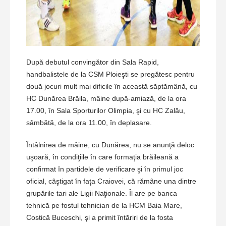
După debutul convingător din Sala Rapid,
handbalistele de la CSM Ploieşti se pregătesc pentru
două jocuri mult mai dificile în această săptămână, cu
HC Dunărea Brăila, mâine după-amiază, de la ora
17.00, în Sala Sporturilor Olimpia, şi cu HC Zalău,
sâmbătă, de la ora 11.00, în deplasare.
Întâlnirea de mâine, cu Dunărea, nu se anunţă deloc
uşoară, în condiţiile în care formaţia brăileană a
confirmat în partidele de verificare şi în primul joc
oficial, câştigat în faţa Craiovei, că rămâne una dintre
grupările tari ale Ligii Naţionale. Îl are pe banca
tehnică pe fostul tehnician de la HCM Baia Mare,
Costică Buceschi, şi a primit întăriri de la fosta