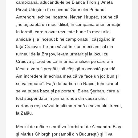
campioană, aducându-le pe Bianca Tiron şi Aneta
Pîrvuţ Udriştoiu în schimbul Gabrielei Perianu.
Antrenorul echipei noastre, Neven Hrupec, spune că
„ne aşteaptă un meci dificil, în compania unei formaţii
în formă, care a avut rezultate bune în meciurile
amicale şi a început bine campionatul, câştigând în
faţa Craiovei. Le-am văzut într-un meci amical din
turneul de la Braşov, le-am urmărit şi la jocul cu
Craiova şi cred eu că în urma analizei pe care am
făcut-o vom fi pregătiţi să câştigăm această partidă.
Am încredere în echipa mea că va face un joc bun şi
se va impune”. Faţă de partida cu Rapid, tehnicianul
se va putea baza şi pe portarul Elena Şerban, care a
fost suspendată în prima rundă din cauza unui
cartonaş roşu văzut în ultima rundă a sezonului trecut,
la Zalău.
Meciul de mâine seară va fi arbitrat de Alexandru Blaş
şi Marius Ghiorghişor (ambii din Bucureşti) şi îl va