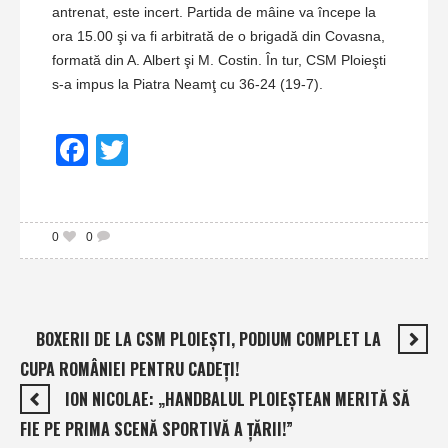
antrenat, este incert. Partida de mâine va începe la
ora 15.00 şi va fi arbitrată de o brigadă din Covasna,
formată din A. Albert şi M. Costin. În tur, CSM Ploieşti
s-a impus la Piatra Neamţ cu 36-24 (19-7).
Facebook
Twitter
0
0
BOXERII DE LA CSM PLOIEŞTI, PODIUM COMPLET LA
CUPA ROMÂNIEI PENTRU CADEŢI!
ION NICOLAE: „HANDBALUL PLOIEŞTEAN MERITĂ SĂ
FIE PE PRIMA SCENĂ SPORTIVĂ A ŢĂRII!”