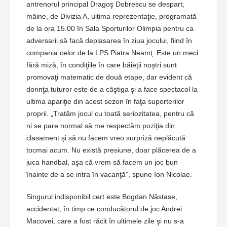
antrenorul principal Dragoş Dobrescu se despart,
mâine, de Divizia A, ultima reprezentaţie, programată
de la ora 15.00 în Sala Sporturilor Olimpia pentru ca
adversarii să facă deplasarea în ziua jocului, fiind în
compania celor de la LPS Piatra Neamţ. Este un meci
fără miză, în condiţiile în care băieţii noştri sunt
promovaţi matematic de două etape, dar evident că
dorinţa tuturor este de a câştiga şi a face spectacol la
ultima apariţie din acest sezon în faţa suporterilor
proprii. „Tratăm jocul cu toată seriozitatea, pentru că
ni se pare normal să me respectăm poziţia din
clasament şi să nu facem vreo surpriză neplăcută
tocmai acum. Nu există presiune, doar plăcerea de a
juca handbal, aşa că vrem să facem un joc bun
înainte de a se intra în vacanţă”, spune Ion Nicolae.
Singurul indisponibil cert este Bogdan Năstase,
accidentat, în timp ce conducătorul de joc Andrei
Macovei, care a fost răcit în ultimele zile şi nu s-a