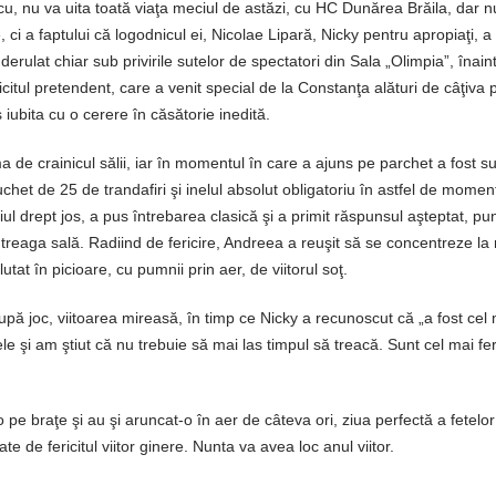
, nu va uita toată viaţa meciul de astăzi, cu HC Dunărea Brăila, dar nu
e, ci a faptului că logodnicul ei, Nicolae Lipară, Nicky pentru apropiaţi, a
rulat chiar sub privirile sutelor de spectatori din Sala „Olimpia”, înain
citul pretendent, care a venit special de la Constanţa alături de câţiva pr
s iubita cu o cerere în căsătorie inedită.
de crainicul sălii, iar în momentul în care a ajuns pe parchet a fost s
chet de 25 de trandafiri şi inelul absolut obligatoriu în astfel de momen
iul drept jos, a pus întrebarea clasică şi a primit răspunsul aşteptat, pu
ntreaga sală. Radiind de fericire, Andreea a reuşit să se concentreze la
utat în picioare, cu pumnii prin aer, de viitorul soţ.
upă joc, viitoarea mireasă, în timp ce Nicky a recunoscut că „a fost cel
 şi am ştiut că nu trebuie să mai las timpul să treacă. Sunt cel mai fer
 pe braţe şi au şi aruncat-o în aer de câteva ori, ziua perfectă a fetelor
e de fericitul viitor ginere. Nunta va avea loc anul viitor.