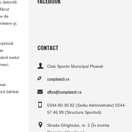
FACEBOOK
 datorită
 făcut
te de
ieteni şi,
urprinsă
CONTACT
te.
nând inelul
 meci,
Club Sportiv Municipal Ploiesti
csmploiesti.ro
 mai
office@csmploiesti.ro
icit bărbat
0344-80.30.92 (Sediu Administrativ) 0244-
57.46.99 (Structura Sportivă)
Strada Ghighiului, nr. 2 (În incinta