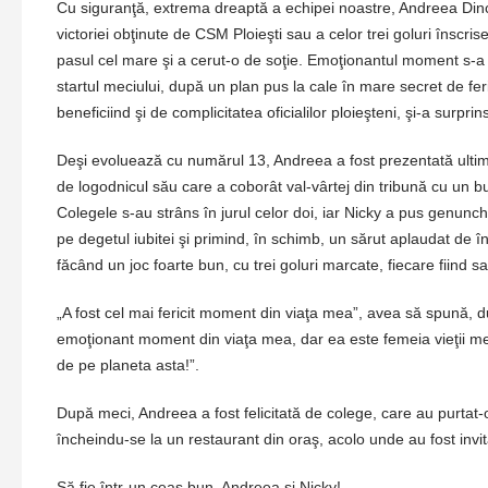
Cu siguranţă, extrema dreaptă a echipei noastre, Andreea Dincu
victoriei obţinute de CSM Ploieşti sau a celor trei goluri înscris
pasul cel mare şi a cerut-o de soţie. Emoţionantul moment s-a de
startul meciului, după un plan pus la cale în mare secret de feri
beneficiind şi de complicitatea oficialilor ploieşteni, şi-a surprin
Deşi evoluează cu numărul 13, Andreea a fost prezentată ultima 
de logodnicul său care a coborât val-vârtej din tribună cu un bu
Colegele s-au strâns în jurul celor doi, iar Nicky a pus genunch
pe degetul iubitei şi primind, în schimb, un sărut aplaudat de î
făcând un joc foarte bun, cu trei goluri marcate, fiecare fiind sal
„A fost cel mai fericit moment din viaţa mea”, avea să spună, d
emoţionant moment din viaţa mea, dar ea este femeia vieţii mele
de pe planeta asta!”.
După meci, Andreea a fost felicitată de colege, care au purtat-o
încheindu-se la un restaurant din oraş, acolo unde au fost invitat
Să fie într-un ceas bun, Andreea şi Nicky!