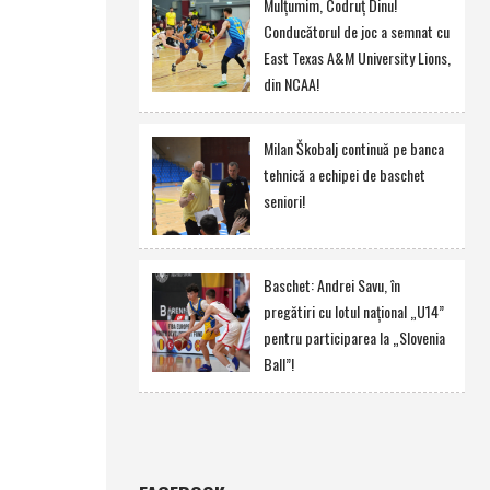
Mulţumim, Codruţ Dinu!
Conducătorul de joc a semnat cu
East Texas A&M University Lions,
din NCAA!
Milan Škobalj continuă pe banca
tehnică a echipei de baschet
seniori!
Baschet: Andrei Savu, în
pregătiri cu lotul naţional „U14”
pentru participarea la „Slovenia
Ball”!