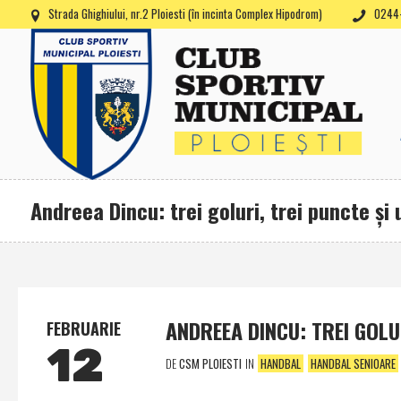
Strada Ghighiului, nr.2 Ploiesti (în incinta Complex Hipodrom)
0244-
Andreea Dincu: trei goluri, trei puncte şi 
ANDREEA DINCU: TREI GOLU
FEBRUARIE
12
DE
CSM PLOIESTI
IN
HANDBAL
HANDBAL SENIOARE