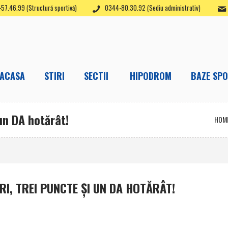
57.46.99 (Structură sportivă)
0344-80.30.92 (Sediu administrativ)
ACASA
STIRI
SECTII
HIPODROM
BAZE SPO
un DA hotărât!
HOM
RI, TREI PUNCTE ŞI UN DA HOTĂRÂT!