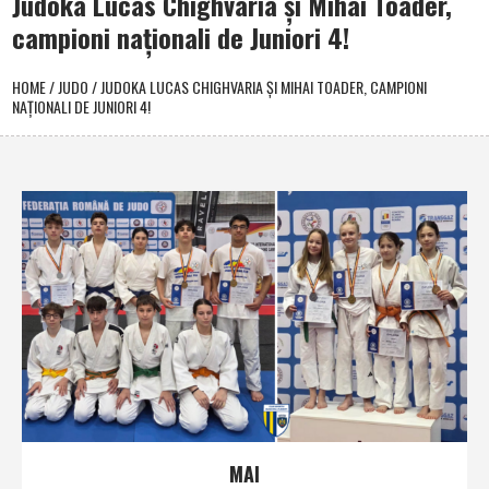
Judoka Lucas Chighvaria şi Mihai Toader,
campioni naţionali de Juniori 4!
HOME
/
JUDO
/
JUDOKA LUCAS CHIGHVARIA ŞI MIHAI TOADER, CAMPIONI
NAŢIONALI DE JUNIORI 4!
MAI