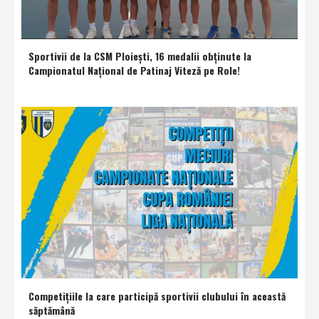
Sportivii de la CSM Ploieşti, 16 medalii obţinute la
Campionatul Naţional de Patinaj Viteză pe Role!
Competiţiile la care participă sportivii clubului în această
săptămână