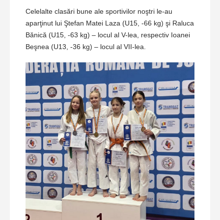
Celelalte clasări bune ale sportivilor noştri le-au
aparţinut lui Ştefan Matei Laza (U15, -66 kg) şi Raluca
Bănică (U15, -63 kg) – locul al V-lea, respectiv Ioanei
Beşnea (U13, -36 kg) – locul al VII-lea.