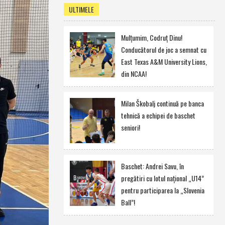
ULTIMELE
Mulţumim, Codruţ Dinu!
Conducătorul de joc a semnat cu
East Texas A&M University Lions,
din NCAA!
Milan Škobalj continuă pe banca
tehnică a echipei de baschet
seniori!
Baschet: Andrei Savu, în
pregătiri cu lotul naţional „U14”
pentru participarea la „Slovenia
Ball”!