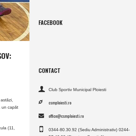
FACEBOOK
ŞOV:
CONTACT
Club Sportiv Municipal Ploiesti
astăzi,
csmploiesti.ro
a un capăt
office@csmploiesti.ro
cula (11,
0344-80.30.92 (Sediu Administrativ) 0244-