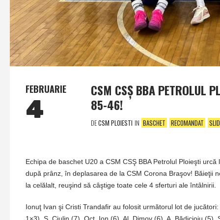
CSM CSŞ BBA PETROLUL PL
FEBRUARIE
4
85-46!
DE
CSM PLOIESTI
IN
BASCHET
RECOMANDAT
SLID
Echipa de baschet U20 a CSM CSŞ BBA Petrolul Ploieşti urcă la 
după prânz, în deplasarea de la CSM Corona Braşov! Băieţii noş
la celălalt, reuşind să câştige toate cele 4 sferturi ale întâlnirii.
Ionuţ Ivan şi Cristi Trandafir au folosit următorul lot de jucăto
1×3), S. Ciulin (7), Oct. Ion (6), Al. Dimov (6), A. Bădicioiu (5),