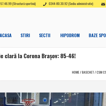
57.46.99 (Structură sportivă)
0344-80.30.92 (Sediu administrativ)
ACASA
STIRI
SECTII
HIPODROM
BAZE SPO
ie clară la Corona Braşov: 85-46!
HOME
/
BASCHET
/
CSM CS