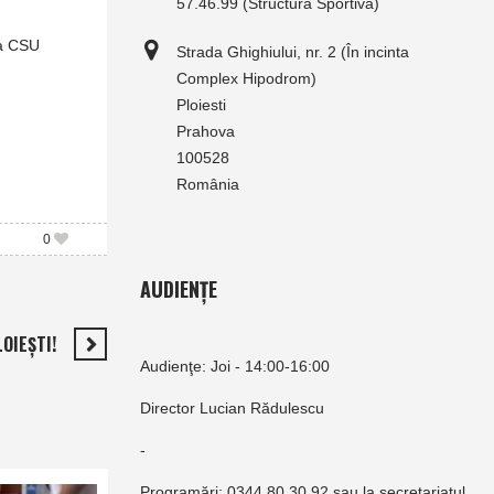
57.46.99 (Structura Sportivă)
la CSU
Strada Ghighiului, nr. 2 (În incinta
Complex Hipodrom)
Ploiesti
Prahova
100528
România
0
AUDIENȚE
OIEŞTI!
Audienţe: Joi - 14:00-16:00
Director Lucian Rădulescu
-
Programări: 0344.80.30.92 sau la secretariatul