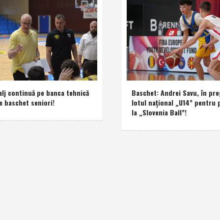
alj continuă pe banca tehnică
Baschet: Andrei Savu, în pre
e baschet seniori!
lotul naţional „U14” pentru 
la „Slovenia Ball”!