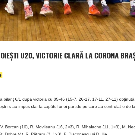
OIEŞTI U20, VICTORIE CLARĂ LA CORONA BRA
E
bilanţ 6/1 după victoria cu 85-46 (15-7, 26-17, 17-11, 27-11) obţinută 
tri s-au impus clar la capătul unei partide pe care au controlat-o de l
ri: V. Borcan (16), R. Movileanu (16, 2×3), R. Mihalache (11, 1×3), M. Ne
 Şt. Dobre (4), R. Pătraru (3, 1×3), F. Diaconescu şi D. Ilie.