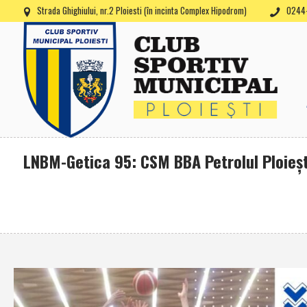
Strada Ghighiului, nr.2 Ploiesti (în incinta Complex Hipodrom)
0244-
LNBM-Getica 95: CSM BBA Petrolul Ploieşt