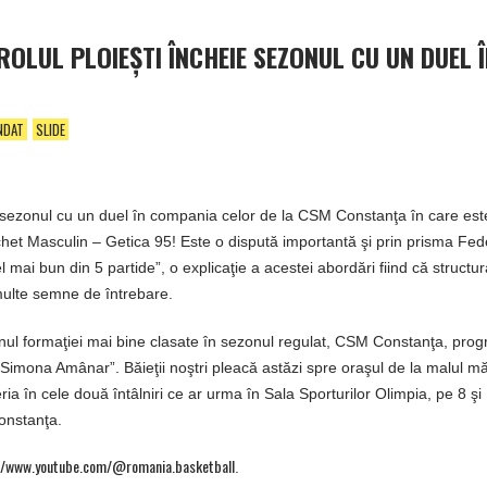
OLUL PLOIEŞTI ÎNCHEIE SEZONUL CU UN DUEL 
NDAT
SLIDE
 sezonul cu un duel în compania celor de la CSM Constanţa în care est
aschet Masculin – Getica 95! Este o dispută importantă şi prin prisma Fed
i bun din 5 partide”, o explicaţie a acestei abordări fiind că structur
ulte semne de întrebare.
nul formaţiei mai bine clasate în sezonul regulat, CSM Constanţa, pro
„Simona Amânar”. Băieţii noştri pleacă astăzi spre oraşul de la malul măr
ia în cele două întâlniri ce ar urma în Sala Sporturilor Olimpia, pe 8 şi 
Constanţa.
//www.youtube.com/@romania.basketball
.