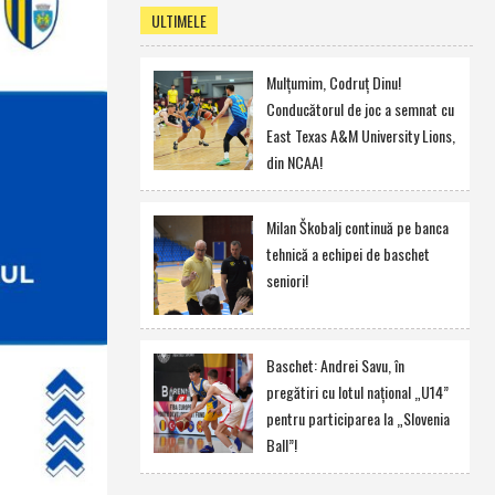
ULTIMELE
Mulţumim, Codruţ Dinu!
Conducătorul de joc a semnat cu
East Texas A&M University Lions,
din NCAA!
Milan Škobalj continuă pe banca
tehnică a echipei de baschet
seniori!
Baschet: Andrei Savu, în
pregătiri cu lotul naţional „U14”
pentru participarea la „Slovenia
Ball”!