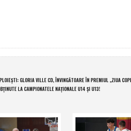
LOIEŞTI: GLORIA VILLE CD, ÎNVINGĂTOARE ÎN PREMIUL „ZIUA COPI
OBŢINUTE LA CAMPIONATELE NAŢIONALE U14 ŞI U13!