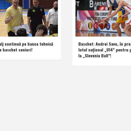
alj continuă pe banca tehnică
Baschet: Andrei Savu, în pre
e baschet seniori!
lotul naţional „U14” pentru 
la „Slovenia Ball”!