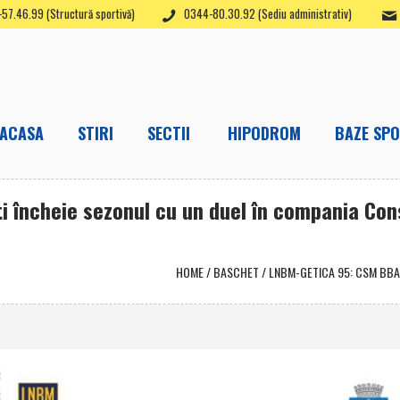
57.46.99 (Structură sportivă)
0344-80.30.92 (Sediu administrativ)
ACASA
STIRI
SECTII
HIPODROM
BAZE SPO
i încheie sezonul cu un duel în compania Con
HOME
/
BASCHET
/
LNBM-GETICA 95: CSM BBA 