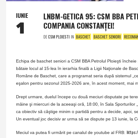
LNBM-GETICA 95: CSM BBA PETR
IUNIE
1
COMPANIA CONSTANŢEI!
DE
CSM PLOIESTI
IN
BASCHET
BASCHET SENIORI
RECOMA
Echipa de baschet seniori a CSM BBA Petrolul Ploieşti încheie
bătaie locul al 15-lea în ierarhia finală a Ligii Naţionale de B
Române de Baschet, care a programat seria după sistemul „cel ma
eşalon pentru sezonul 2025-2026 are, în acest moment, mai m
Drept urmare, duelul începe cu două meciuri disputate pe tere
mâine şi miercuri de la aceeaşi oră, 18:00, în Sala Sporturilor 
ca obiectiv să câştige minim o partidă pentru a decide, apoi, ser
Un eventual joc decisiv ar urma să se dispute pe 13 iunie, la 
https:
Meciul va putea fi urmărit pe canalul de youtube al FRB: