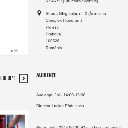
57.46.99 (Structura Sportivă)
Strada Ghighiului, nr. 2 (În incinta
Complex Hipodrom)
Ploiesti
Prahova
100528
România
0
AUDIENȚE
LULUI”!
Audienţe: Joi - 14:00-16:00
Director Lucian Rădulescu
-
Programări: 0344.80.30.92 sau la secretariatul