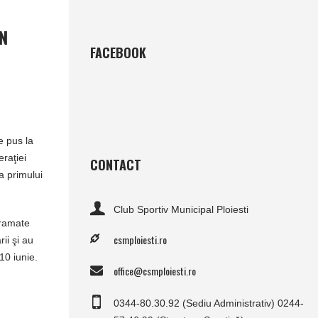
ÎN
FACEBOOK
e pus la
eraţiei
CONTACT
a primului
Club Sportiv Municipal Ploiesti
gramate
csmploiesti.ro
ii şi au
10 iunie.
office@csmploiesti.ro
0344-80.30.92 (Sediu Administrativ) 0244-