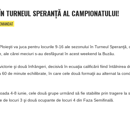
I, ÎN TURNEUL SPERANŢĂ AL CAMPIONATULUI!
OMANDAT
 Ploieşti va juca pentru locurile 9-16 ale sezonului în Turneul Speranţă,
re, ale cărei meciuri s-au desfăşurat în acest weekend la Buzău.
orie şi două înfrângeri, decisivă în ecuaţia calificării fiind întâlnirea de
a 60 de minute echilibrate, în care cele două formaţii au alternat la co
oada 4-8 iunie, cele două grupe urmând să fie stabilite prin tragere la s
 de locuri 3 şi două ocupante de locuri 4 din Faza Semifinală.