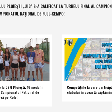
L PLOIEŞTI „U13” S-A CALIFICAT LA TURNEUL FINAL AL CAMPION
AMPIONATUL NAŢIONAL DE FULL-KEMPO!
e la CSM Ploieşti, 16 medalii
Competiţiile la care participă
a Campionatul Naţional de
clubului în această săptămâ
eză pe Role!