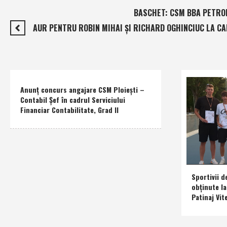
BASCHET: CSM BBA PETROLU
AUR PENTRU ROBIN MIHAI ŞI RICHARD OGHINCIUC LA C
Anunţ concurs angajare CSM Ploieşti –
Contabil Şef în cadrul Serviciului
Financiar Contabilitate, Grad II
Sportivii d
obţinute l
Patinaj Vit