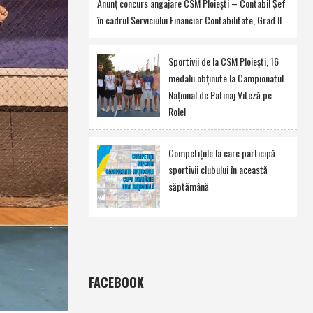
Anunţ concurs angajare CSM Ploieşti – Contabil Şef
în cadrul Serviciului Financiar Contabilitate, Grad II
Sportivii de la CSM Ploieşti, 16
medalii obţinute la Campionatul
Naţional de Patinaj Viteză pe
Role!
Competiţiile la care participă
sportivii clubului în această
săptămână
FACEBOOK