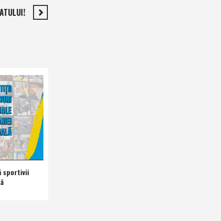
ATULUI!
 sportivii
nă