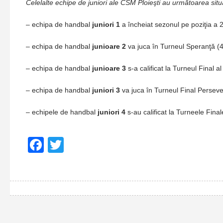
Celelalte echipe de juniori ale CSM Ploieşti au următoarea situ
– echipa de handbal
juniori 1
a încheiat sezonul pe poziţia a 
– echipa de handbal
junioare 2
va juca în Turneul Speranţă (4
– echipa de handbal
junioare 3
s-a calificat la Turneul Final 
– echipa de handbal
juniori 3
va juca în Turneul Final Perseve
– echipele de handbal
juniori 4
s-au calificat la Turneele Fina
Facebook
Twitter