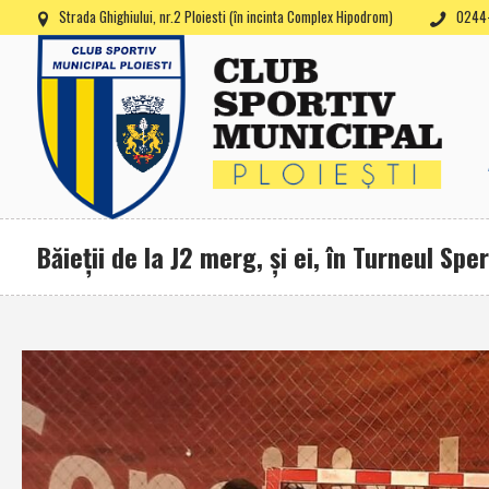
Strada Ghighiului, nr.2 Ploiesti (în incinta Complex Hipodrom)
0244-
Băieţii de la J2 merg, şi ei, în Turneul Sp