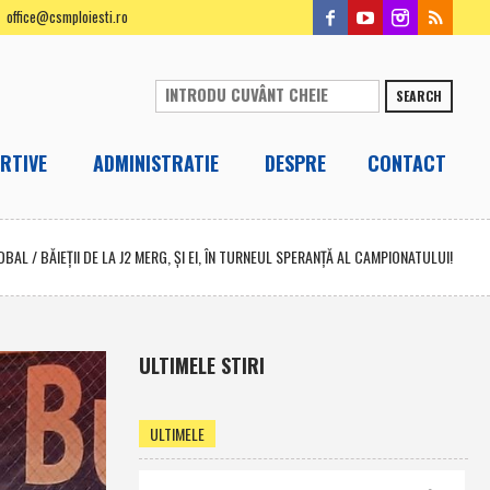
office@csmploiesti.ro
SEARCH
RTIVE
ADMINISTRATIE
DESPRE
CONTACT
DBAL
/
BĂIEŢII DE LA J2 MERG, ŞI EI, ÎN TURNEUL SPERANŢĂ AL CAMPIONATULUI!
ULTIMELE STIRI
ULTIMELE