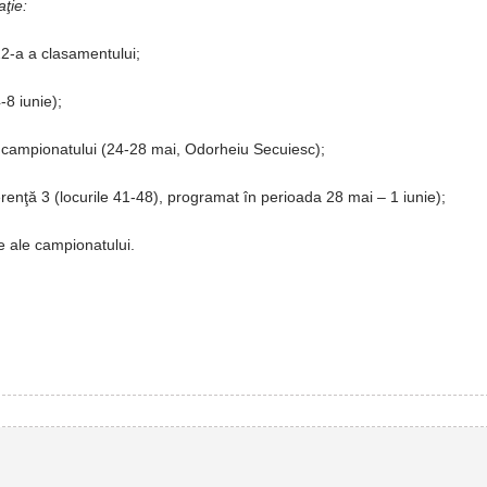
aţie:
22-a a clasamentului;
-8 iunie);
al campionatului (24-28 mai, Odorheiu Secuiesc);
renţă 3 (locurile 41-48), programat în perioada 28 mai – 1 iunie);
le ale campionatului.