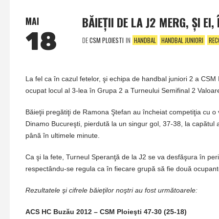
BĂIEŢII DE LA J2 MERG, ŞI E
MAI
18
DE
CSM PLOIESTI
IN
HANDBAL
HANDBAL JUNIORI
REC
La fel ca în cazul fetelor, şi echipa de handbal juniori 2 a CSM
ocupat locul al 3-lea în Grupa 2 a Turneului Semifinal 2 Valoa
Băieţii pregătiţi de Ramona Ştefan au încheiat competiţia cu o vict
Dinamo Bucureşti, pierdută la un singur gol, 37-38, la capătul 
până în ultimele minute.
Ca şi la fete, Turneul Speranţă de la J2 se va desfăşura în peri
respectându-se regula ca în fiecare grupă să fie două ocupante
Rezultatele şi cifrele băieţilor noştri au fost următoarele:
ACS HC Buzău 2012 – CSM Ploieşti 47-30 (25-18)