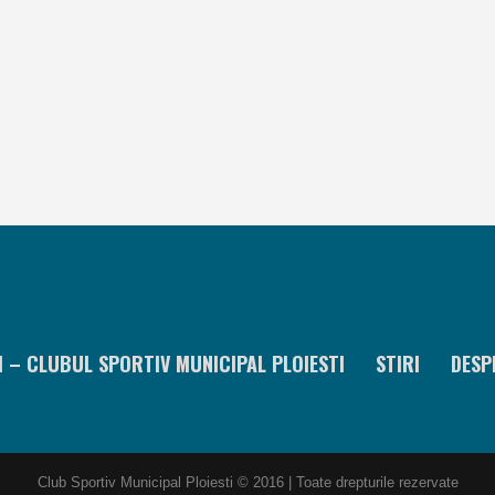
I – CLUBUL SPORTIV MUNICIPAL PLOIESTI
STIRI
DESP
Club Sportiv Municipal Ploiesti © 2016 | Toate drepturile rezervate