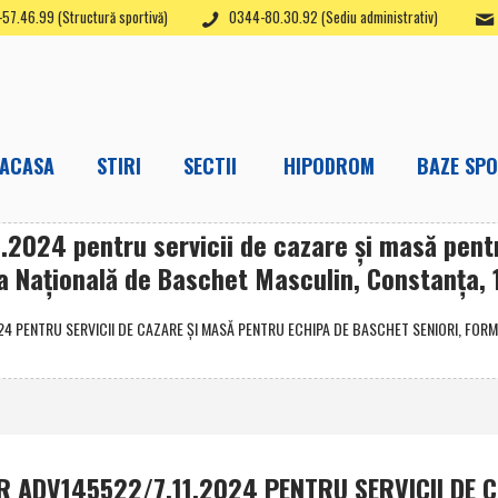
57.46.99 (Structură sportivă)
0344-80.30.92 (Sediu administrativ)
ACASA
STIRI
SECTII
HIPODROM
BAZE SPO
2024 pentru servicii de cazare şi masă pentr
ga Naţională de Baschet Masculin, Constanţa, 
4 PENTRU SERVICII DE CAZARE ŞI MASĂ PENTRU ECHIPA DE BASCHET SENIORI, FORMA
R ADV145522/7.11.2024 PENTRU SERVICII DE 