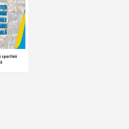
 sportivii
nă