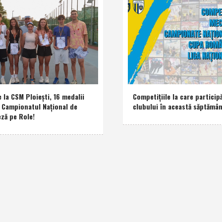
e la CSM Ploieşti, 16 medalii
Competiţiile la care participă
a Campionatul Naţional de
clubului în această săptămâ
eză pe Role!