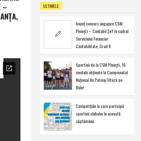
E –
ULTIMELE
TANŢA,
Anunţ concurs angajare CSM
Ploieşti – Contabil Şef în cadrul
Serviciului Financiar
Contabilitate, Grad II
Sportivii de la CSM Ploieşti, 16
medalii obţinute la Campionatul
Naţional de Patinaj Viteză pe
Role!
Competiţiile la care participă
sportivii clubului în această
săptămână