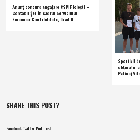
Anunţ concurs angajare CSM Ploieşti –
Contabil Şef în cadrul Serviciului
Financiar Contabilitate, Grad II
Sportivii d
obţinute l
Patinaj Vit
SHARE THIS POST?
Facebook
Twitter
Pinterest