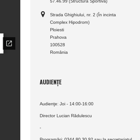
57.46.99 (Structura Sportivă)
Strada Ghighiului, nr. 2 (În incinta
Complex Hipodrom)
Ploiesti
Prahova
100528
România
AUDIENȚE
Audienţe: Joi - 14:00-16:00
Director Lucian Rădulescu
-
Programări: 0344.80.30.92 sau la secretariatul