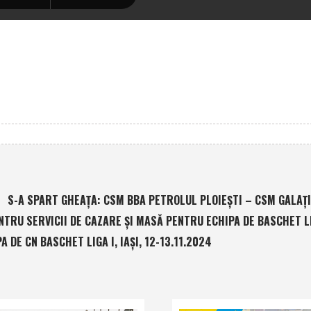
S-A SPART GHEAŢA: CSM BBA PETROLUL PLOIEŞTI – CSM GALAŢI
TRU SERVICII DE CAZARE ŞI MASĂ PENTRU ECHIPA DE BASCHET LI
DE CN BASCHET LIGA I, IAŞI, 12-13.11.2024