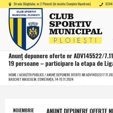
Strada Ghighiului, nr.2 Ploiesti (în incinta Complex Hipodrom)
0244-
Anunţ depunere oferte nr ADV145522/7.11.
19 persoane – participare la etapa de Li
HOME
/
ACHIZITII PUBLICE
/
ANUNŢ DEPUNERE OFERTE NR ADV145522/7.11.202
BASCHET MASCULIN, CONSTANŢA, 14-15.11.2024
ANUNŢ DEPUNERE OFERTE N
NOIEMBRIE