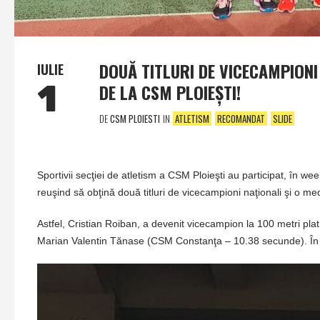
DOUĂ TITLURI DE VICECAMPIONI 
IULIE
1
DE LA CSM PLOIEŞTI!
DE
CSM PLOIESTI
IN
ATLETISM
RECOMANDAT
SLIDE
Sportivii secţiei de atletism a CSM Ploieşti au participat, în w
reuşind să obţină două titluri de vicecampioni naţionali şi o me
Astfel, Cristian Roiban, a devenit vicecampion la 100 metri pl
Marian Valentin Tănase (CSM Constanţa – 10.38 secunde). În a