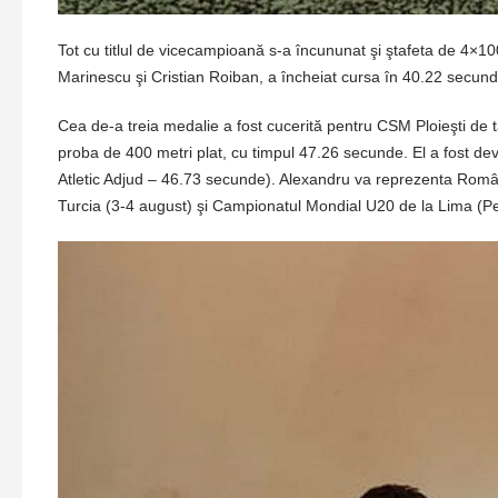
Tot cu titlul de vicecampioană s-a încununat şi ştafeta de 4×
Marinescu şi Cristian Roiban, a încheiat cursa în 40.22 secu
Cea de-a treia medalie a fost cucerită pentru CSM Ploieşti de tâ
proba de 400 metri plat, cu timpul 47.26 secunde. El a fost 
Atletic Adjud – 46.73 secunde). Alexandru va reprezenta Român
Turcia (3-4 august) şi Campionatul Mondial U20 de la Lima (Pe