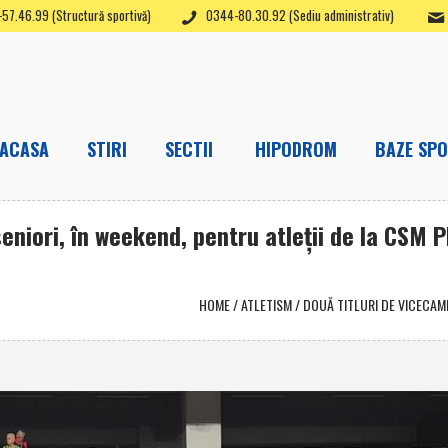
57.46.99 (Structură sportivă)
0344-80.30.92 (Sediu administrativ)
ACASA
STIRI
SECTII
HIPODROM
BAZE SPO
eniori, în weekend, pentru atleţii de la CSM Pl
HOME
/
ATLETISM
/
DOUĂ TITLURI DE VICECAMPI