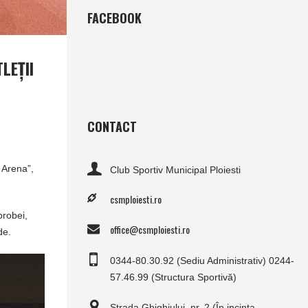
FACEBOOK
LEŢII
CONTACT
 Arena”,
Club Sportiv Municipal Ploiesti
csmploiesti.ro
probei,
office@csmploiesti.ro
de.
0344-80.30.92 (Sediu Administrativ) 0244-
57.46.99 (Structura Sportivă)
Strada Ghighiului, nr. 2 (În incinta