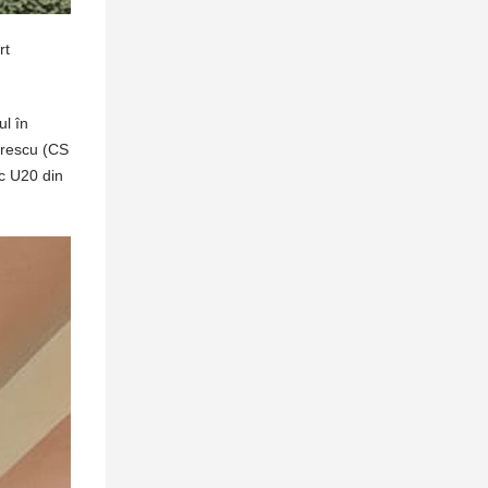
rt
ul în
brescu (CS
c U20 din