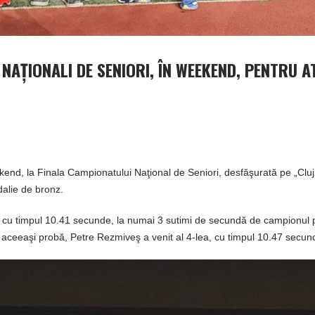
NAŢIONALI DE SENIORI, ÎN WEEKEND, PENTRU AT
eekend, la Finala Campionatului Naţional de Seniori, desfăşurată pe „Cluj
dalie de bronz.
at cu timpul 10.41 secunde, la numai 3 sutimi de secundă de campionul 
ceeaşi probă, Petre Rezmiveş a venit al 4-lea, cu timpul 10.47 secun