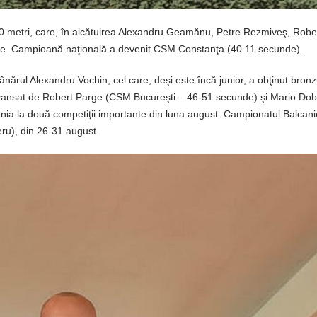
100 metri, care, în alcătuirea Alexandru Geamănu, Petre Rezmiveş, Robe
nde. Campioană naţională a devenit CSM Constanţa (40.11 secunde).
nărul Alexandru Vochin, cel care, deşi este încă junior, a obţinut bronz
devansat de Robert Parge (CSM Bucureşti – 46-51 secunde) şi Mario Do
ia la două competiţii importante din luna august: Campionatul Balcani
ru), din 26-31 august.