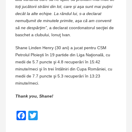
toţi jucătorii străini din lot, care şi aşa sunt mai puţini
decât la alte echipe. La rândul lui, s-a declarat
nemulţumit de minutele primite, aşa că am convenit
să ne despărţim”,
a declarat coordonatorul secţiei de
baschet a clubului, Ionuţ Ivan.
Shane Linden Henry (30 ani) a jucat pentru CSM
Petrolul Ploieşti în 19 partide din Liga Naţională, cu
medii de 5.7 puncte şi 4.8 recuperări în 15:42
minute/meci şi în trei întâlniri din Cupa României, cu
medii de 7.7 puncte şi 5.3 recuperări în 13:23
minute/meci.
Thank you, Shane!
Facebook
Twitter