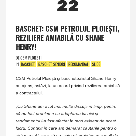
22
BASCHET: CSM PETROLUL PLOIEŞTI,
REZILIERE AMIABILĂ CU SHANE
HENRY!
DE
CSM PLOIESTI
IN
BASCHET
BASCHET SENIORI
RECOMANDAT
SLIDE
CSM Petrolul Ploieşti şi baschetbalistul Shane Henry
au ajuns, astăzi, la un acord privind rezilierea amiabilă
a contractului.
„Cu Shane am avut mai multe discuţii în timp, pentru
că au fost probleme cu adaptarea lui aici şi
randamentul i-a fost afectat în mod evident de acest
lucru. Context în care am demarat căutările pentru o
altă variantă care să ne ajute să profităm mai mult de