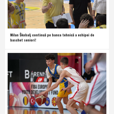
Milan Škobalj continuă pe banca tehnică a echipei de
baschet seniori!