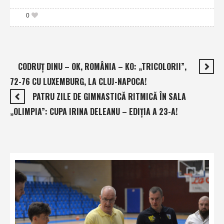
0
CODRUŢ DINU – OK, ROMÂNIA – KO: „TRICOLORII”,
72-76 CU LUXEMBURG, LA CLUJ-NAPOCA!
PATRU ZILE DE GIMNASTICĂ RITMICĂ ÎN SALA
„OLIMPIA”: CUPA IRINA DELEANU – EDIŢIA A 23-A!