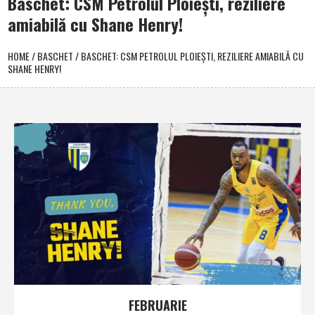
Baschet: CSM Petrolul Ploieşti, reziliere
amiabilă cu Shane Henry!
HOME
/
BASCHET
/
BASCHET: CSM PETROLUL PLOIEŞTI, REZILIERE AMIABILĂ CU
SHANE HENRY!
FEBRUARIE