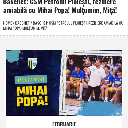
Baschet: CSM Petrolul Ploieşti, reziliere
amiabilă cu Mihai Popa! Mulţumim, Miţă!
HOME
/
BASCHET
/
BASCHET: CSM PETROLUL PLOIEŞTI, REZILIERE AMIABILĂ CU
MIHAI POPA! MULŢUMIM, MIŢĂ!
FEBRUARIE