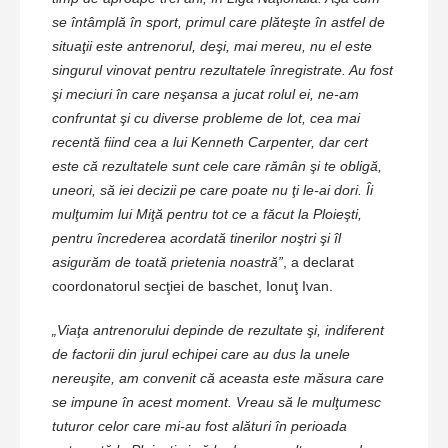
se întâmplă în sport, primul care plăteşte în astfel de
situaţii este antrenorul, deşi, mai mereu, nu el este
singurul vinovat pentru rezultatele înregistrate. Au fost
şi meciuri în care neşansa a jucat rolul ei, ne-am
confruntat şi cu diverse probleme de lot, cea mai
recentă fiind cea a lui Kenneth Carpenter, dar cert
este că rezultatele sunt cele care rămân şi te obligă,
uneori, să iei decizii pe care poate nu ţi le-ai dori. Îi
mulţumim lui Miţă pentru tot ce a făcut la Ploieşti,
pentru încrederea acordată tinerilor noştri şi îl
asigurăm de toată prietenia noastră”
, a declarat
coordonatorul secţiei de baschet, Ionuţ Ivan.
„Viaţa antrenorului depinde de rezultate şi, indiferent
de factorii din jurul echipei care au dus la unele
nereuşite, am convenit că aceasta este măsura care
se impune în acest moment. Vreau să le mulţumesc
tuturor celor care mi-au fost alături în perioada