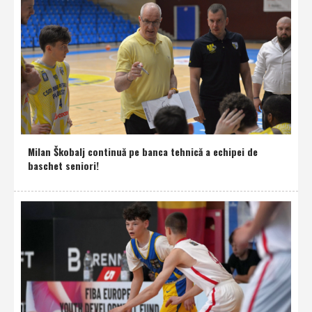
Milan Škobalj continuă pe banca tehnică a echipei de
baschet seniori!