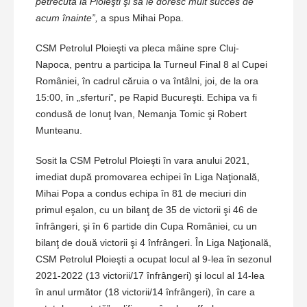
petrecută la Ploieşti şi să le doresc mult succes de
acum înainte”,
a spus Mihai Popa.
CSM Petrolul Ploieşti va pleca mâine spre Cluj-
Napoca, pentru a participa la Turneul Final 8 al Cupei
României, în cadrul căruia o va întâlni, joi, de la ora
15:00, în „sferturi”, pe Rapid Bucureşti. Echipa va fi
condusă de Ionuţ Ivan, Nemanja Tomic şi Robert
Munteanu.
Sosit la CSM Petrolul Ploieşti în vara anului 2021,
imediat după promovarea echipei în Liga Naţională,
Mihai Popa a condus echipa în 81 de meciuri din
primul eşalon, cu un bilanţ de 35 de victorii şi 46 de
înfrângeri, şi în 6 partide din Cupa României, cu un
bilanţ de două victorii şi 4 înfrângeri. În Liga Naţională,
CSM Petrolul Ploieşti a ocupat locul al 9-lea în sezonul
2021-2022 (13 victorii/17 înfrângeri) şi locul al 14-lea
în anul următor (18 victorii/14 înfrângeri), în care a