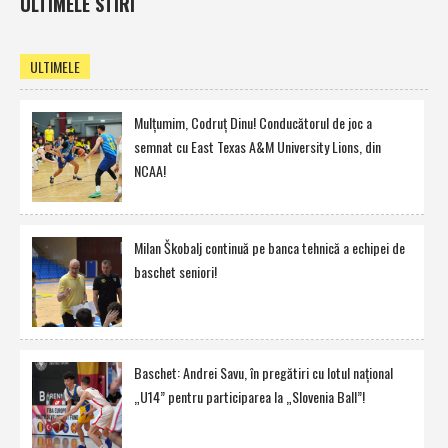
ULTIMELE STIRI
ULTIMELE
Mulţumim, Codruţ Dinu! Conducătorul de joc a
semnat cu East Texas A&M University Lions, din
NCAA!
Milan Škobalj continuă pe banca tehnică a echipei de
baschet seniori!
Baschet: Andrei Savu, în pregătiri cu lotul naţional
„U14” pentru participarea la „Slovenia Ball”!