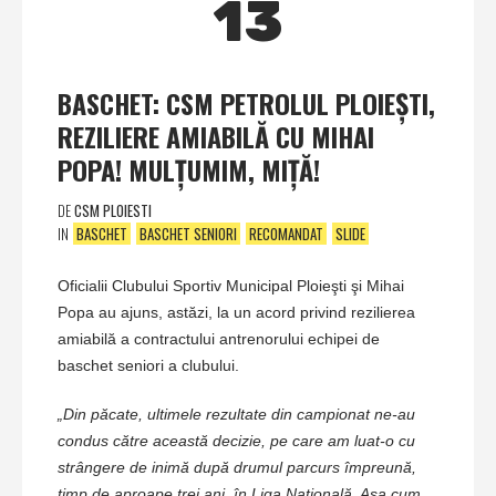
13
BASCHET: CSM PETROLUL PLOIEŞTI,
REZILIERE AMIABILĂ CU MIHAI
POPA! MULŢUMIM, MIŢĂ!
DE
CSM PLOIESTI
IN
BASCHET
BASCHET SENIORI
RECOMANDAT
SLIDE
Oficialii Clubului Sportiv Municipal Ploieşti şi Mihai
Popa au ajuns, astăzi, la un acord privind rezilierea
amiabilă a contractului antrenorului echipei de
baschet seniori a clubului.
„Din păcate, ultimele rezultate din campionat ne-au
condus către această decizie, pe care am luat-o cu
strângere de inimă după drumul parcurs împreună,
timp de aproape trei ani, în Liga Naţională. Aşa cum