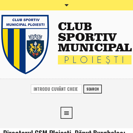
SEARCH
Directorul CSM Ploieşti, Dănuţ Burghelea: