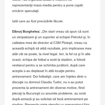
reprezentanţii mass-media pentru a pune capăt
oricăror speculaţii.
Iată care au fost precizările făcute:
Dănuţ Burghelea:
„Din start vreau să spun că sunt
un simpatizant şi un suporter al echipei Petrolul şi, în
calitatea mea de director al CSM Ploieşti, vreau ca
această echipă să aibă rezultate, prin implicarea mea
atât cât se poate, la nivel legal. Ieri, la fel ca şi în alte
ocazii, echipa de fotbal a sosit la stadion, a folosit
vestiarul pentru a se schimba jucătorii, după care
aceştia s-au deplasat în altă locaţie pentru
antrenament. Doi fotbalişti, care am înţeles dintr-o
discuţie cu domnul Claudiu Tudor, nu s-au putut
prezenta la antrenament din diverse motive, fiind
plecaţi la Bucureşti cu anumite probleme, au sosit
după-amiază şi au solicitat să facă antrenament pe
stadion. Respectiv nişte alergări cu preparatorul fizic.