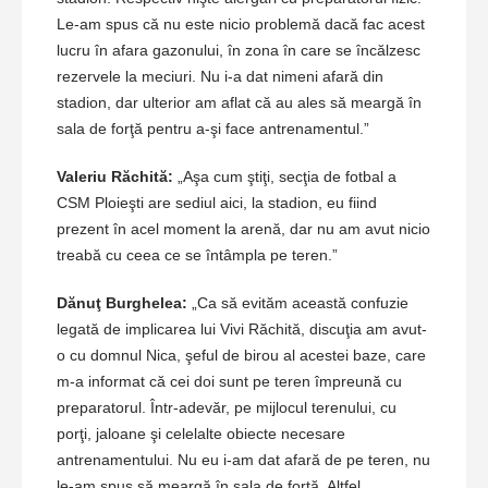
Le-am spus că nu este nicio problemă dacă fac acest
lucru în afara gazonului, în zona în care se încălzesc
rezervele la meciuri. Nu i-a dat nimeni afară din
stadion, dar ulterior am aflat că au ales să meargă în
sala de forţă pentru a-şi face antrenamentul.”
Valeriu Răchită:
„Aşa cum ştiţi, secţia de fotbal a
CSM Ploieşti are sediul aici, la stadion, eu fiind
prezent în acel moment la arenă, dar nu am avut nicio
treabă cu ceea ce se întâmpla pe teren.”
Dănuţ Burghelea:
„Ca să evităm această confuzie
legată de implicarea lui Vivi Răchită, discuţia am avut-
o cu domnul Nica, şeful de birou al acestei baze, care
m-a informat că cei doi sunt pe teren împreună cu
preparatorul. Într-adevăr, pe mijlocul terenului, cu
porţi, jaloane şi celelalte obiecte necesare
antrenamentului. Nu eu i-am dat afară de pe teren, nu
le-am spus să meargă în sala de forţă. Altfel,