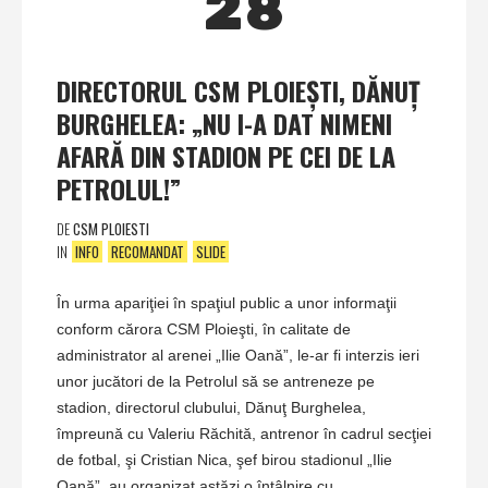
28
DIRECTORUL CSM PLOIEŞTI, DĂNUŢ
BURGHELEA: „NU I-A DAT NIMENI
AFARĂ DIN STADION PE CEI DE LA
PETROLUL!”
DE
CSM PLOIESTI
IN
INFO
RECOMANDAT
SLIDE
În urma apariţiei în spaţiul public a unor informaţii
conform cărora CSM Ploieşti, în calitate de
administrator al arenei „Ilie Oană”, le-ar fi interzis ieri
unor jucători de la Petrolul să se antreneze pe
stadion, directorul clubului, Dănuţ Burghelea,
împreună cu Valeriu Răchită, antrenor în cadrul secţiei
de fotbal, şi Cristian Nica, şef birou stadionul „Ilie
Oană”, au organizat astăzi o întâlnire cu