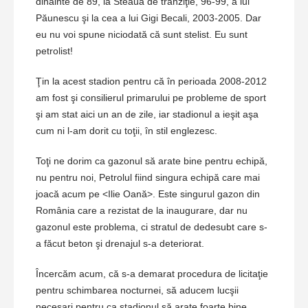
dinainte de 89, la Steaua de tranziţie, 96-99, a lui
Păunescu şi la cea a lui Gigi Becali, 2003-2005. Dar
eu nu voi spune niciodată că sunt stelist. Eu sunt
petrolist!
Ţin la acest stadion pentru că în perioada 2008-2012
am fost şi consilierul primarului pe probleme de sport
şi am stat aici un an de zile, iar stadionul a ieşit aşa
cum ni l-am dorit cu toţii, în stil englezesc.
Toţi ne dorim ca gazonul să arate bine pentru echipă,
nu pentru noi, Petrolul fiind singura echipă care mai
joacă acum pe <Ilie Oană>. Este singurul gazon din
România care a rezistat de la inaugurare, dar nu
gazonul este problema, ci stratul de dedesubt care s-
a făcut beton şi drenajul s-a deteriorat.
Încercăm acum, că s-a demarat procedura de licitaţie
pentru schimbarea nocturnei, să aducem lucşii
necesari pentru ca stadionul să arate foarte bine.