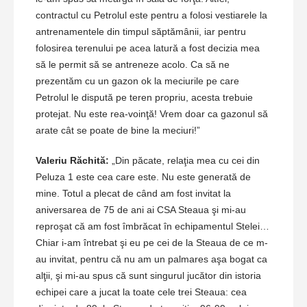
contractul cu Petrolul este pentru a folosi vestiarele la
antrenamentele din timpul săptămânii, iar pentru
folosirea terenului pe acea latură a fost decizia mea
să le permit să se antreneze acolo. Ca să ne
prezentăm cu un gazon ok la meciurile pe care
Petrolul le dispută pe teren propriu, acesta trebuie
protejat. Nu este rea-voinţă! Vrem doar ca gazonul să
arate cât se poate de bine la meciuri!”
Valeriu Răchită:
„Din păcate, relaţia mea cu cei din
Peluza 1 este cea care este. Nu este generată de
mine. Totul a plecat de când am fost invitat la
aniversarea de 75 de ani ai CSA Steaua şi mi-au
reproşat că am fost îmbrăcat în echipamentul Stelei…
Chiar i-am întrebat şi eu pe cei de la Steaua de ce m-
au invitat, pentru că nu am un palmares aşa bogat ca
alţii, şi mi-au spus că sunt singurul jucător din istoria
echipei care a jucat la toate cele trei Steaua: cea