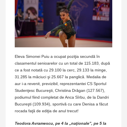
Eleva Simonei Puiu a ocupat poziţia secundă în
clasamentul senioarelor cu un total de 115.183, după
ce a fost notată cu 29.100 la cerc, 29.133 la minge,
31.285 la măciuci şi 25.667 la panglică. Medalia de
aur i-a revenit, previzibil, reprezentantei CS Sportul
Studenţesc Bucureşti, Christina Drăgan (127.567),
podiumul fiind completat de Anca Sîrbu, de la Dandri
Bucureşti (109.934), sportivă cu care Denisa a făcut
rocada faţă de ediţia de anul trecut!
Teodora Avramescu, pe 4 la „naţionale”, pe 5 la