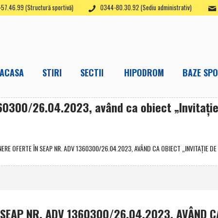
57.46.99 (Structură sportivă)
0344-80.30.92 (Sediu administrativ)
ACASA
STIRI
SECTII
HIPODROM
BAZE SPO
60300/26.04.2023, având ca obiect „Invitaţie 
RE OFERTE ÎN SEAP NR. ADV 1360300/26.04.2023, AVÂND CA OBIECT „INVITAŢIE DE 
 SEAP NR. ADV 1360300/26.04.2023, AVÂND C