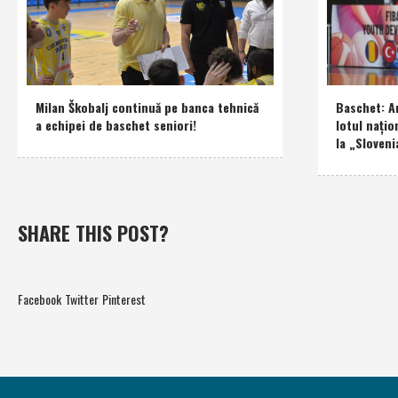
Milan Škobalj continuă pe banca tehnică
Baschet: An
a echipei de baschet seniori!
lotul naţio
la „Sloveni
SHARE THIS POST?
Facebook
Twitter
Pinterest