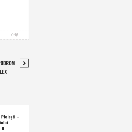
0
IPODROM
LEX
Ploieşti –
iului
 II