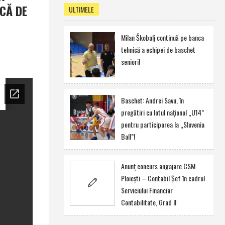
ICĂ DE
ULTIMELE
Milan Škobalj continuă pe banca
tehnică a echipei de baschet
seniori!
Baschet: Andrei Savu, în
pregătiri cu lotul naţional „U14”
pentru participarea la „Slovenia
Ball”!
Anunţ concurs angajare CSM
Ploieşti – Contabil Şef în cadrul
Serviciului Financiar
Contabilitate, Grad II