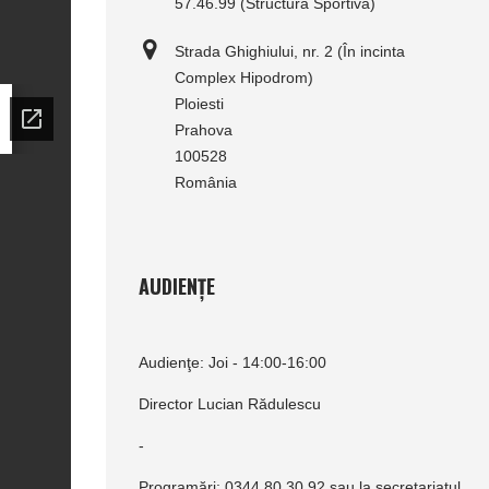
57.46.99 (Structura Sportivă)
Strada Ghighiului, nr. 2 (În incinta
Complex Hipodrom)
Ploiesti
Prahova
100528
România
AUDIENȚE
Audienţe: Joi - 14:00-16:00
Director Lucian Rădulescu
-
Programări: 0344.80.30.92 sau la secretariatul