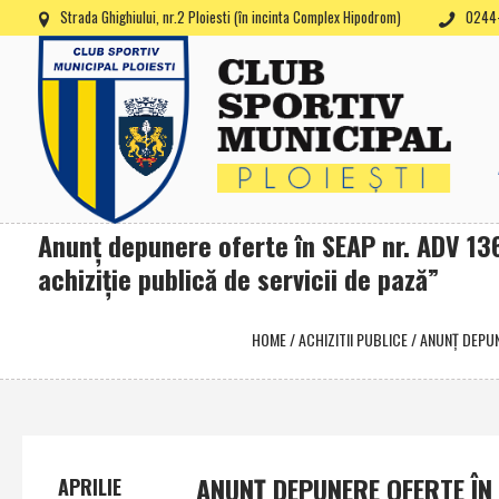
Strada Ghighiului, nr.2 Ploiesti (în incinta Complex Hipodrom)
0244-
Anunţ depunere oferte în SEAP nr. ADV 13
achiziţie publică de servicii de pază”
HOME
/
ACHIZITII PUBLICE
/
ANUNŢ DEPUNE
ANUNŢ DEPUNERE OFERTE ÎN
APRILIE