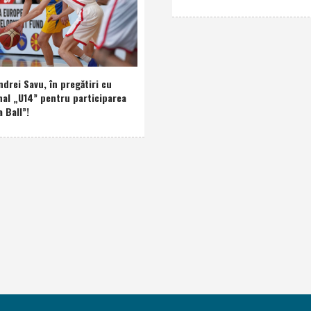
drei Savu, în pregătiri cu
nal „U14” pentru participarea
a Ball”!