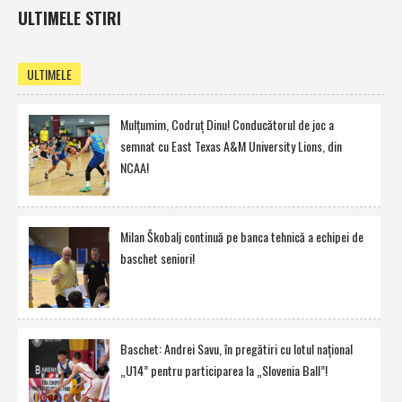
ULTIMELE STIRI
ULTIMELE
Mulţumim, Codruţ Dinu! Conducătorul de joc a
semnat cu East Texas A&M University Lions, din
NCAA!
Milan Škobalj continuă pe banca tehnică a echipei de
baschet seniori!
Baschet: Andrei Savu, în pregătiri cu lotul naţional
„U14” pentru participarea la „Slovenia Ball”!