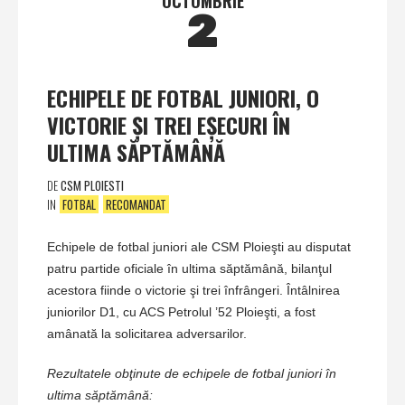
OCTOMBRIE
2
ECHIPELE DE FOTBAL JUNIORI, O
VICTORIE ŞI TREI EŞECURI ÎN
ULTIMA SĂPTĂMÂNĂ
DE
CSM PLOIESTI
IN
FOTBAL
RECOMANDAT
Echipele de fotbal juniori ale CSM Ploieşti au disputat
patru partide oficiale în ultima săptămână, bilanţul
acestora fiinde o victorie şi trei înfrângeri. Întâlnirea
juniorilor D1, cu ACS Petrolul ’52 Ploieşti, a fost
amânată la solicitarea adversarilor.
Rezultatele obţinute de echipele de fotbal juniori în
ultima săptămână: