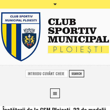
SEARCH
Înotătorii de la CSM Ploieşti, 22 de medalii