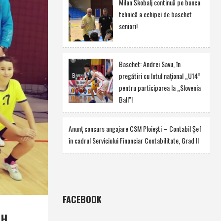
Milan Škobalj continuă pe banca
tehnică a echipei de baschet
seniori!
Baschet: Andrei Savu, în
pregătiri cu lotul naţional „U14”
pentru participarea la „Slovenia
Ball”!
Anunţ concurs angajare CSM Ploieşti – Contabil Şef
în cadrul Serviciului Financiar Contabilitate, Grad II
FACEBOOK
JH