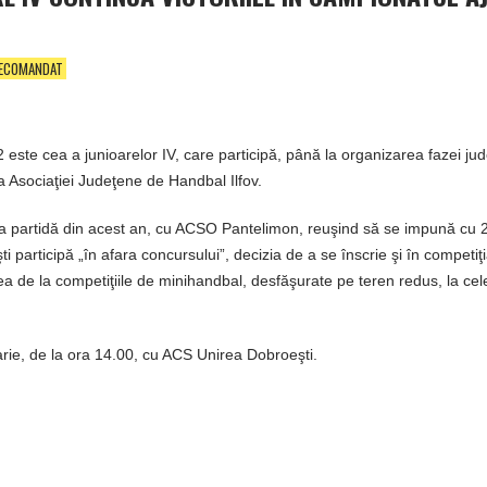
ECOMANDAT
este cea a junioarelor IV, care participă, până la organizarea fazei ju
a Asociaţiei Judeţene de Handbal Ilfov.
ima partidă din acest an, cu ACSO Pantelimon, reuşind să se impună cu 
ti participă „în afara concursului”, decizia de a se înscrie şi în competiţ
rea de la competiţiile de minihandbal, desfăşurate pe teren redus, la cel
arie, de la ora 14.00, cu ACS Unirea Dobroeşti.