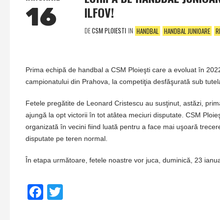
16
ILFOV!
DE
CSM PLOIESTI
IN
HANDBAL
HANDBAL JUNIOARE
R
Prima echipă de handbal a CSM Ploieşti care a evoluat în 2022 
campionatului din Prahova, la competiţia desfăşurată sub tutel
Fetele pregătite de Leonard Cristescu au susţinut, astăzi, pr
ajungă la opt victorii în tot atâtea meciuri disputate. CSM Ploieş
organizată în vecini fiind luată pentru a face mai uşoară trece
disputate pe teren normal.
În etapa următoare, fetele noastre vor juca, duminică, 23 ianu
Facebook
Twitter