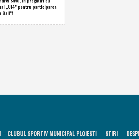
drei Savu, în pregătiri cu
nal „U14” pentru participarea
a Ball”!
I – CLUBUL SPORTIV MUNICIPAL PLOIESTI
STIRI
DESP