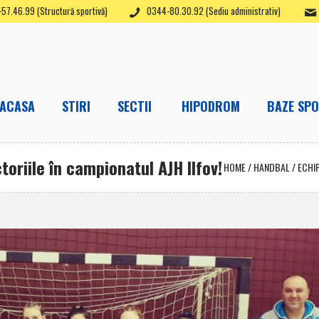
57.46.99 (Structură sportivă)
0344-80.30.92 (Sediu administrativ)
ACASA
STIRI
SECTII
HIPODROM
BAZE SPO
toriile în campionatul AJH Ilfov!
HOME
/
HANDBAL
/
ECHI