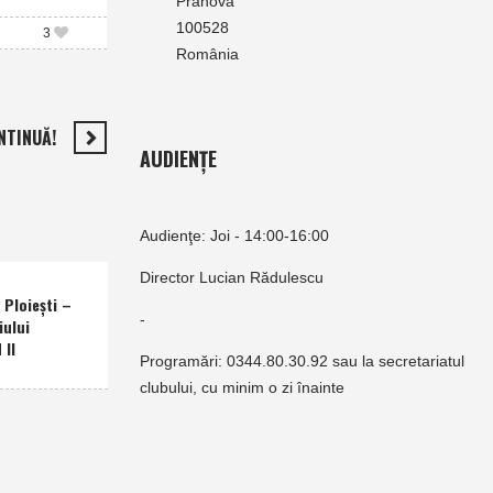
Prahova
100528
3
România
NTINUĂ!
AUDIENȚE
Audienţe: Joi - 14:00-16:00
Director Lucian Rădulescu
Ploieşti –
-
iului
 II
Programări: 0344.80.30.92 sau la secretariatul
clubului, cu minim o zi înainte