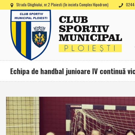
Strada Ghighiului, nr.2 Ploiesti (în incinta Complex Hipodrom)
0244-
Echipa de handbal junioare IV continuă vic