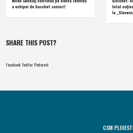
Milan Škobalj continuă pe banca tehnică
Baschet: An
a echipei de baschet seniori!
lotul naţio
la „Sloveni
SHARE THIS POST?
Facebook
Twitter
Pinterest
CSM PLOIEST