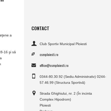
CONTACT
deţene a
Club Sportiv Municipal Ploiesti
28-16 şi să
csmploiesti.ro
ia
e
office@csmploiesti.ro
0344-80.30.92 (Sediu Administrativ) 0244-
57.46.99 (Structura Sportivă)
Strada Ghighiului, nr. 2 (În incinta
Complex Hipodrom)
Ploiesti