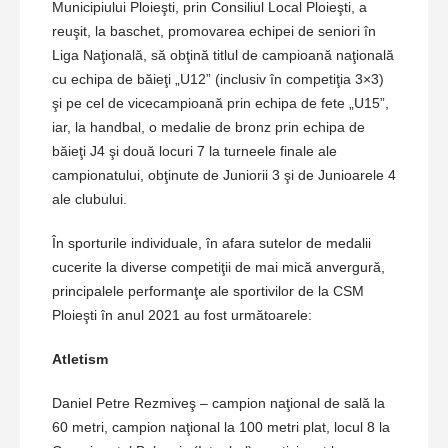
Municipiului Ploieşti, prin Consiliul Local Ploieşti, a
reuşit, la baschet, promovarea echipei de seniori în
Liga Naţională, să obţină titlul de campioană naţională
cu echipa de băieţi „U12” (inclusiv în competiţia 3×3)
şi pe cel de vicecampioană prin echipa de fete „U15”,
iar, la handbal, o medalie de bronz prin echipa de
băieţi J4 şi două locuri 7 la turneele finale ale
campionatului, obţinute de Juniorii 3 şi de Junioarele 4
ale clubului.
În sporturile individuale, în afara sutelor de medalii
cucerite la diverse competiţii de mai mică anvergură,
principalele performanţe ale sportivilor de la CSM
Ploieşti în anul 2021 au fost următoarele:
Atletism
Daniel Petre Rezmiveş – campion naţional de sală la
60 metri, campion naţional la 100 metri plat, locul 8 la