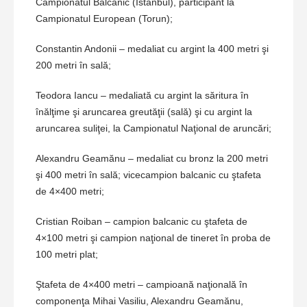
Campionatul Balcanic (Istanbul), participant la
Campionatul European (Torun);
Constantin Andonii – medaliat cu argint la 400 metri şi
200 metri în sală;
Teodora Iancu – medaliată cu argint la săritura în
înălţime şi aruncarea greutăţii (sală) şi cu argint la
aruncarea suliţei, la Campionatul Naţional de aruncări;
Alexandru Geamănu – medaliat cu bronz la 200 metri
şi 400 metri în sală; vicecampion balcanic cu ştafeta
de 4×400 metri;
Cristian Roiban – campion balcanic cu ştafeta de
4×100 metri şi campion naţional de tineret în proba de
100 metri plat;
Ştafeta de 4×400 metri – campioană naţională în
componenţa Mihai Vasiliu, Alexandru Geamănu,