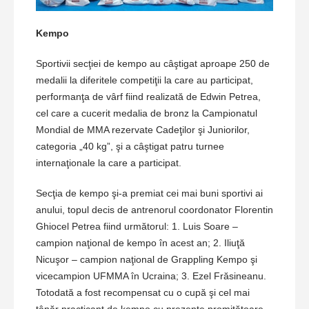
Kempo
Sportivii secţiei de kempo au câştigat aproape 250 de
medalii la diferitele competiţii la care au participat,
performanţa de vârf fiind realizată de Edwin Petrea,
cel care a cucerit medalia de bronz la Campionatul
Mondial de MMA rezervate Cadeţilor şi Juniorilor,
categoria „40 kg”, şi a câştigat patru turnee
internaţionale la care a participat.
Secţia de kempo şi-a premiat cei mai buni sportivi ai
anului, topul decis de antrenorul coordonator Florentin
Ghiocel Petrea fiind următorul: 1. Luis Soare –
campion naţional de kempo în acest an; 2. Iliuţă
Nicuşor – campion naţional de Grappling Kempo şi
vicecampion UFMMA în Ucraina; 3. Ezel Frăsineanu.
Totodată a fost recompensat cu o cupă şi cel mai
tânăr practicant de kempo cu prezenţe promiţătoare