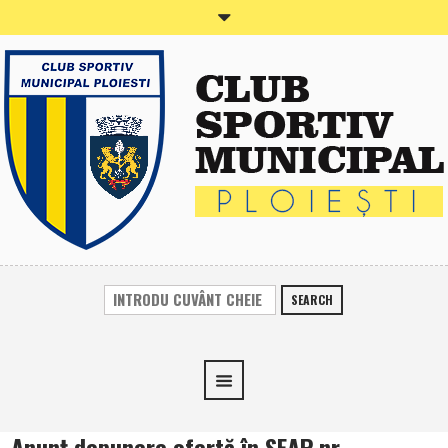
SEARCH
Anunţ depunere ofertă în SEAP nr.