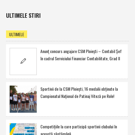
ULTIMELE STIRI
ULTIMELE
Anunţ concurs angajare CSM Ploieşti – Contabil Şef
în cadrul Serviciului Financiar Contabilitate, Grad II
Sportivii de la CSM Ploieşti, 16 medalii obţinute la
Campionatul Naţional de Patinaj Viteză pe Role!
Competiţiile la care participă sportivii clubului în
această săptămână