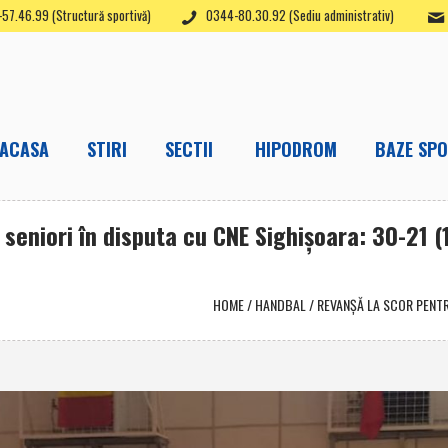
57.46.99 (Structură sportivă)
0344-80.30.92 (Sediu administrativ)
ACASA
STIRI
SECTII
HIPODROM
BAZE SPO
seniori în disputa cu CNE Sighişoara: 30-21 (1
HOME
/
HANDBAL
/
REVANŞĂ LA SCOR PENTRU