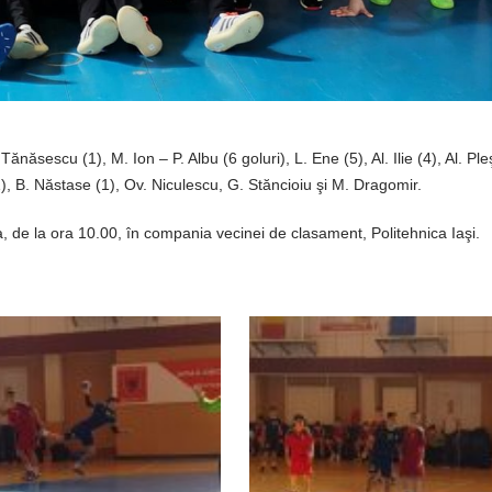
ănăsescu (1), M. Ion – P. Albu (6 goluri), L. Ene (5), Al. Ilie (4), Al. Ple
 (1), B. Năstase (1), Ov. Niculescu, G. Stăncioiu şi M. Dragomir.
ca, de la ora 10.00, în compania vecinei de clasament, Politehnica Iaşi.