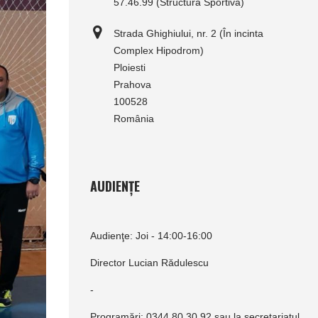
57.46.99 (Structura Sportivă)
Strada Ghighiului, nr. 2 (În incinta
Complex Hipodrom)
Ploiesti
Prahova
100528
România
AUDIENȚE
Audienţe: Joi - 14:00-16:00
Director Lucian Rădulescu
-
Programări: 0344.80.30.92 sau la secretariatul