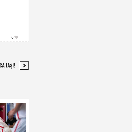
0
A IAŞI!