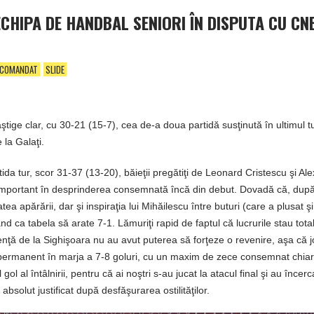
CHIPA DE HANDBAL SENIORI ÎN DISPUTA CU CN
ECOMANDAT
SLIDE
ştige clar, cu 30-21 (15-7), cea de-a doua partidă susţinută în ultimul t
 la Galaţi.
tida tur, scor 31-37 (13-20), băieţii pregătiţi de Leonard Cristescu şi Al
l important în desprinderea consemnată încă din debut. Dovadă că, dup
ea apărării, dar şi inspiraţia lui Mihăilescu între buturi (care a plusat ş
d ca tabela să arate 7-1. Lămuriţi rapid de faptul că lucrurile stau total 
elenţă de la Sighişoara nu au avut puterea să forţeze o revenire, aşa că j
-se permanent în marja a 7-8 goluri, cu un maxim de zece consemnat chiar
l al întâlnirii, pentru că ai noştri s-au jucat la atacul final şi au încerc
bsolut justificat după desfăşurarea ostilităţilor.