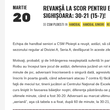
REVANŞĂ LA SCOR PENTRU E
MARTIE
20
SIGHIŞOARA: 30-21 (15-7)!
DE
CSM PLOIESTI
IN
HANDBAL
HANDBAL JUNIORI
R
Echipa de handbal seniori a CSM Ploieşti a reuşit, astăzi, să câ
sezonului regular al Diviziei A, Seria A, desfăşurat în aceste zile
Motivaţi, probabil, şi de înfrângerea neaşteptată suferită în par
Roibu au început tare jocul de astăzi, defensiva jucând un ro
minute de joc, adversarii înscriseseră o singură dată, agresivitat
înscris în poarta goală, când adversarii atacau 7 contra 6) făcân
faţă de meciul tur, tinerii jucători ai Centrului Naţional de Exc
curs liniştit în favoarea băieţilor noştri, diferenţa păstrându
ultimele minute, când a fost 30-20. Adversarii au marcat ultimul go
„aeriană”, aşa că tabela s-a fixat, după 60 de minute, la 30-21, a