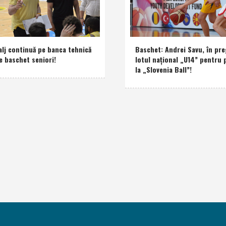
alj continuă pe banca tehnică
Baschet: Andrei Savu, în pre
e baschet seniori!
lotul naţional „U14” pentru 
la „Slovenia Ball”!