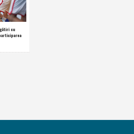
gătiri cu
participarea