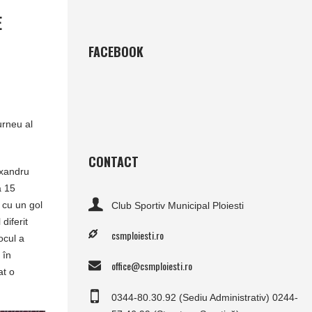
E
FACEBOOK
urneu al
CONTACT
exandru
ă 15
i cu un gol
Club Sportiv Municipal Ploiesti
diferit
csmploiesti.ro
ocul a
 în
office@csmploiesti.ro
at o
0344-80.30.92 (Sediu Administrativ) 0244-