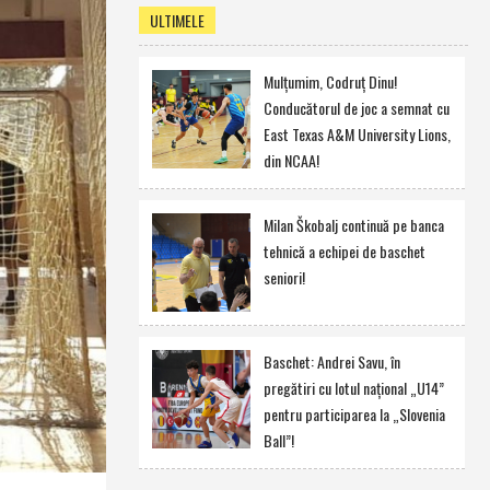
ULTIMELE
Mulţumim, Codruţ Dinu!
Conducătorul de joc a semnat cu
East Texas A&M University Lions,
din NCAA!
Milan Škobalj continuă pe banca
tehnică a echipei de baschet
seniori!
Baschet: Andrei Savu, în
pregătiri cu lotul naţional „U14”
pentru participarea la „Slovenia
Ball”!