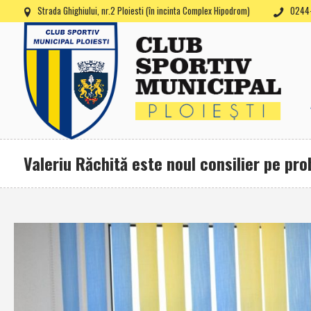
Strada Ghighiului, nr.2 Ploiesti (în incinta Complex Hipodrom)
0244-
Valeriu Răchită este noul consilier pe pro