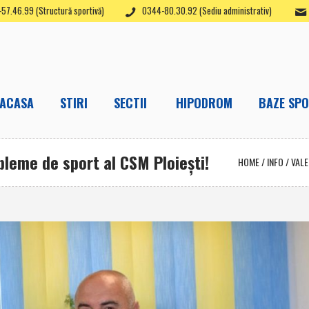
57.46.99 (Structură sportivă)
0344-80.30.92 (Sediu administrativ)
ACASA
STIRI
SECTII
HIPODROM
BAZE SPO
bleme de sport al CSM Ploieşti!
HOME
/
INFO
/
VALE