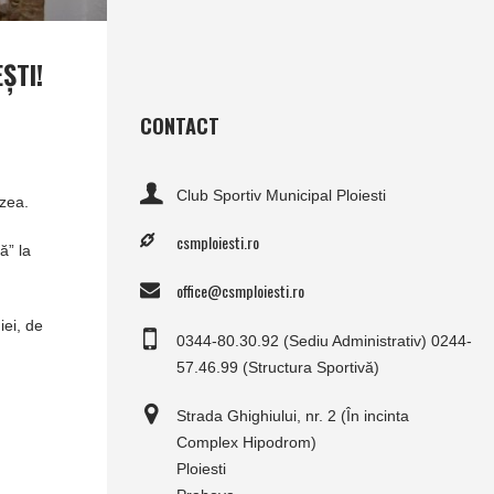
ŞTI!
CONTACT
Club Sportiv Municipal Ploiesti
ozea.
csmploiesti.ro
ă” la
office@csmploiesti.ro
iei, de
0344-80.30.92 (Sediu Administrativ) 0244-
57.46.99 (Structura Sportivă)
Strada Ghighiului, nr. 2 (În incinta
Complex Hipodrom)
Ploiesti