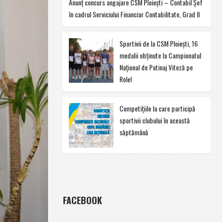
Anunţ concurs angajare CSM Ploieşti – Contabil Şef
în cadrul Serviciului Financiar Contabilitate, Grad II
Sportivii de la CSM Ploieşti, 16
medalii obţinute la Campionatul
Naţional de Patinaj Viteză pe
Role!
Competiţiile la care participă
sportivii clubului în această
săptămână
FACEBOOK