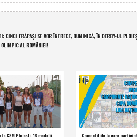
: CINCI TRĂPAŞI SE VOR ÎNTRECE, DUMINICĂ, ÎN DERBY-UL PLOIEŞ
 OLIMPIC AL ROMÂNIEI!
e la CSM Ploieşti, 16 medalii
Competiţiile la care participă