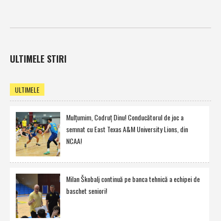
ULTIMELE STIRI
ULTIMELE
Mulţumim, Codruţ Dinu! Conducătorul de joc a
semnat cu East Texas A&M University Lions, din
NCAA!
Milan Škobalj continuă pe banca tehnică a echipei de
baschet seniori!