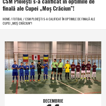
CSM Ploieşti s-a calificat în optimile de
finală ale Cupei „Moş Crăciun”!
HOME
/
FOTBAL
/
CSM PLOIEŞTI S-A CALIFICAT ÎN OPTIMILE DE FINALĂ ALE
CUPEI „MOŞ CRĂCIUN”!
DECEMBRIE