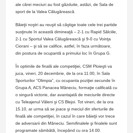
ale cărei meciuri au fost găzduite, astăzi, de Sala de
sport de la Valea Călugărească.
Băieţii noştri au reuşit să câştige toate cele trei partide
susţinute în această dimineaţă – 2-1 cu Rapid Sălciile,
2-1 cu Sportul Valea Călugărească şi 9-0 cu Voinţa
Ciorani – şi să se califice, astfel, în faza următoare,
din postura de ocupantă a primului loc în Grupa G.
În optimile de finală ale competiţiei, CSM Ploieşti va
juca, vineri, 20 decembrie, de la ora 11.00, în Sala
Sporturilor “Olimpia”, cu ocupanta poziţiei secunde în
Grupa A, ACS Panacea Măneciu, formaţie calificată cu
o singură victorie, dar avantajată de meciurile directe
cu Teleajenul Văleni şi CS Blejoi. Tot vineri, de la ora
15.10, ar urma să se joace şi meciul din sferturile de
finală ale competiţiei, în cazul în care băieţii vor trece
de adversarii din Măneciu. Semifinalele şi finalele sunt
programate sâmbătă, începând cu ora 14.00.