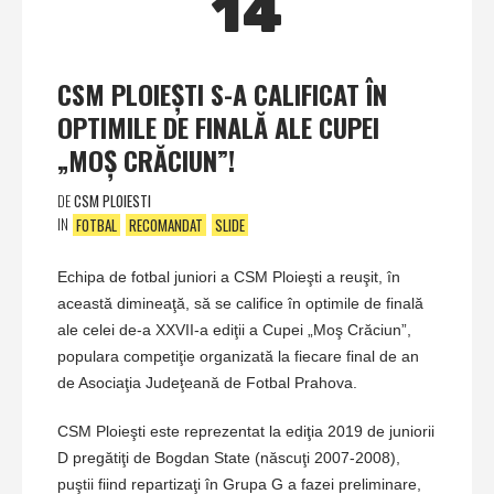
14
CSM PLOIEŞTI S-A CALIFICAT ÎN
OPTIMILE DE FINALĂ ALE CUPEI
„MOŞ CRĂCIUN”!
DE
CSM PLOIESTI
IN
FOTBAL
RECOMANDAT
SLIDE
Echipa de fotbal juniori a CSM Ploieşti a reuşit, în
această dimineaţă, să se califice în optimile de finală
ale celei de-a XXVII-a ediţii a Cupei „Moş Crăciun”,
populara competiţie organizată la fiecare final de an
de Asociaţia Judeţeană de Fotbal Prahova.
CSM Ploieşti este reprezentat la ediţia 2019 de juniorii
D pregătiţi de Bogdan State (născuţi 2007-2008),
puştii fiind repartizaţi în Grupa G a fazei preliminare,