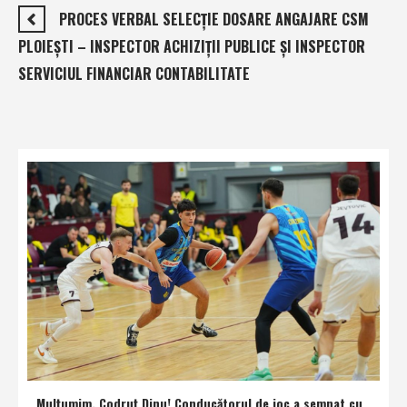
PROCES VERBAL SELECŢIE DOSARE ANGAJARE CSM
PLOIEŞTI – INSPECTOR ACHIZIŢII PUBLICE ŞI INSPECTOR
SERVICIUL FINANCIAR CONTABILITATE
Mulţumim, Codruţ Dinu! Conducătorul de joc a semnat cu