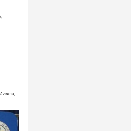
);
lăveanu,