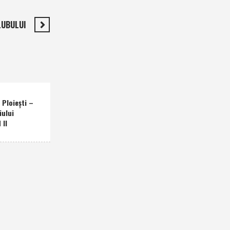
LUBULUI
Ploieşti –
iului
 II