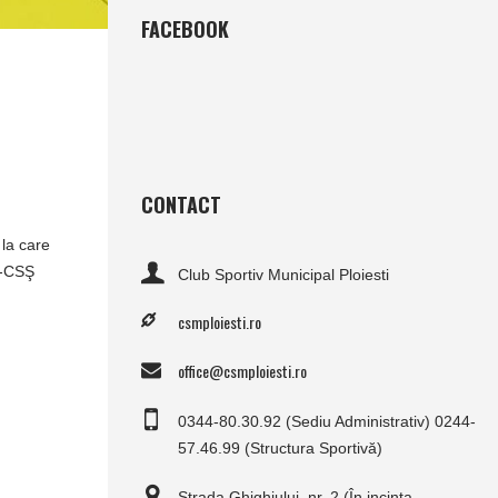
FACEBOOK
CONTACT
 la care
R-CSŞ
Club Sportiv Municipal Ploiesti
csmploiesti.ro
office@csmploiesti.ro
0344-80.30.92 (Sediu Administrativ) 0244-
57.46.99 (Structura Sportivă)
Strada Ghighiului, nr. 2 (În incinta