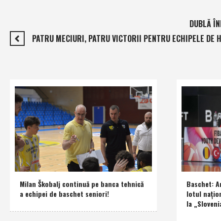
DUBLĂ ÎN
PATRU MECIURI, PATRU VICTORII PENTRU ECHIPELE DE H
Milan Škobalj continuă pe banca tehnică
Baschet: An
a echipei de baschet seniori!
lotul naţio
la „Sloveni