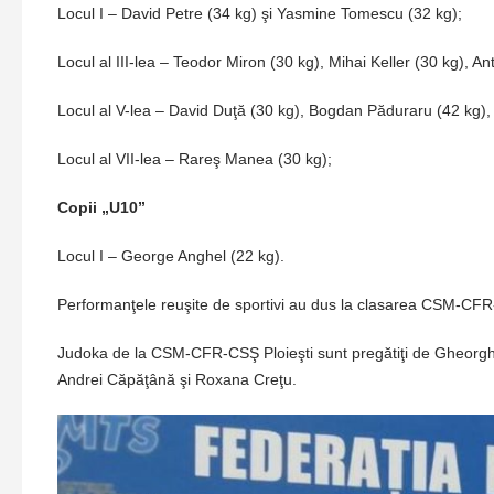
Locul I – David Petre (34 kg) şi Yasmine Tomescu (32 kg);
Locul al III-lea – Teodor Miron (30 kg), Mihai Keller (30 kg), 
Locul al V-lea – David Duţă (30 kg), Bogdan Păduraru (42 kg),
Locul al VII-lea – Rareş Manea (30 kg);
Copii „U10”
Locul I – George Anghel (22 kg).
Performanţele reuşite de sportivi au dus la clasarea CSM-CFR-CS
Judoka de la CSM-CFR-CSŞ Ploieşti sunt pregătiţi de Gheorg
Andrei Căpăţână şi Roxana Creţu.