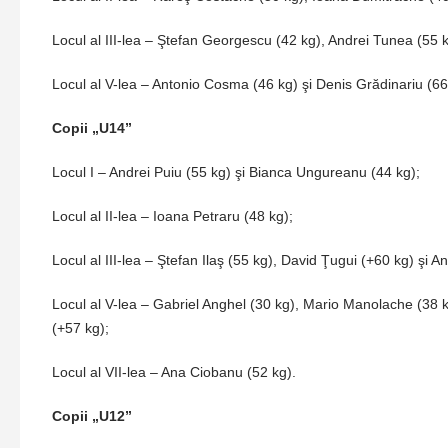
Locul al III-lea – Ştefan Georgescu (42 kg), Andrei Tunea (55 k
Locul al V-lea – Antonio Cosma (46 kg) şi Denis Grădinariu (66
Copii „U14”
Locul I – Andrei Puiu (55 kg) şi Bianca Ungureanu (44 kg);
Locul al II-lea – Ioana Petraru (48 kg);
Locul al III-lea – Ştefan Ilaş (55 kg), David Ţugui (+60 kg) şi 
Locul al V-lea – Gabriel Anghel (30 kg), Mario Manolache (38 
(+57 kg);
Locul al VII-lea – Ana Ciobanu (52 kg).
Copii „U12”