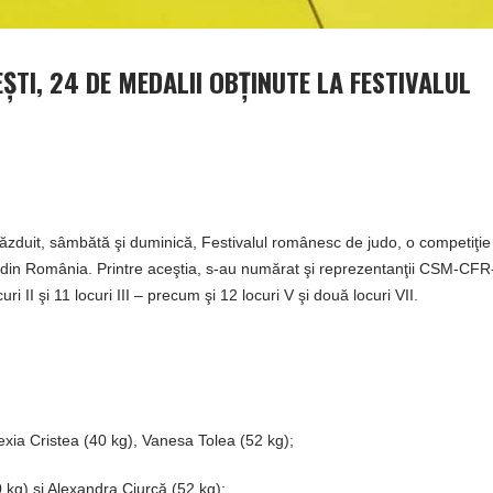
ŞTI, 24 DE MEDALII OBŢINUTE LA FESTIVALUL
ăzduit, sâmbătă şi duminică, Festivalul românesc de judo, o competiţie
ri din România. Printre aceştia, s-au numărat şi reprezentanţii CSM-CF
uri II şi 11 locuri III – precum şi 12 locuri V şi două locuri VII.
exia Cristea (40 kg), Vanesa Tolea (52 kg);
 kg) şi Alexandra Ciurcă (52 kg);