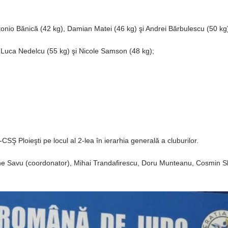
Antonio Bănică (42 kg), Damian Matei (46 kg) şi Andrei Bărbulescu (50 kg
 Luca Nedelcu (55 kg) şi Nicole Samson (48 kg);
Ş Ploieşti pe locul al 2-lea în ierarhia generală a cluburilor.
he Savu (coordonator), Mihai Trandafirescu, Doru Munteanu, Cosmin S