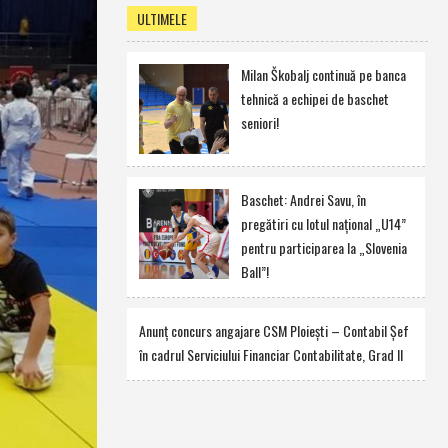
ULTIMELE
Milan Škobalj continuă pe banca
tehnică a echipei de baschet
seniori!
Baschet: Andrei Savu, în
pregătiri cu lotul naţional „U14”
pentru participarea la „Slovenia
Ball”!
Anunţ concurs angajare CSM Ploieşti – Contabil Şef
în cadrul Serviciului Financiar Contabilitate, Grad II