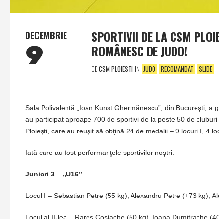
SPORTIVII DE LA CSM PLOIE
DECEMBRIE
9
ROMÂNESC DE JUDO!
DE
CSM PLOIESTI
IN
JUDO
RECOMANDAT
SLIDE
Sala Polivalentă „Ioan Kunst Ghermănescu”, din Bucureşti, a g
au participat aproape 700 de sportivi de la peste 50 de clubu
Ploieşti, care au reuşit să obţină 24 de medalii – 9 locuri I, 4 loc
Iată care au fost performanţele sportivilor noştri:
Juniori 3 – „U16”
Locul I – Sebastian Petre (55 kg), Alexandru Petre (+73 kg), Al
Locul al II-lea – Rareş Costache (50 kg), Ioana Dumitrache (40