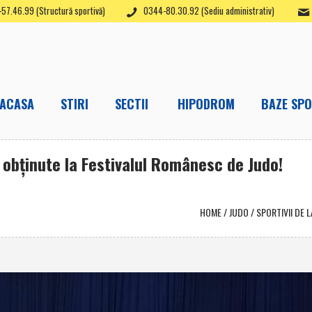
57.46.99 (Structură sportivă)
0344-80.30.92 (Sediu administrativ)
ACASA
STIRI
SECTII
HIPODROM
BAZE SPO
i obţinute la Festivalul Românesc de Judo!
HOME
/
JUDO
/
SPORTIVII DE 