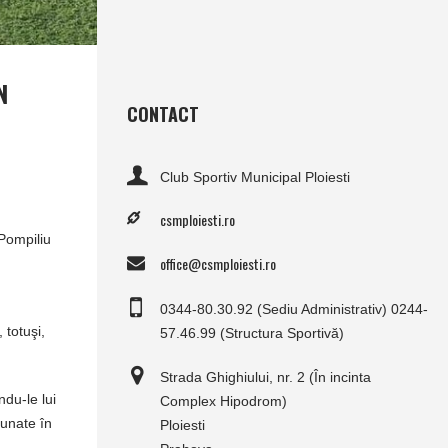
N
CONTACT
Club Sportiv Municipal Ploiesti
csmploiesti.ro
 Pompiliu
office@csmploiesti.ro
0344-80.30.92 (Sediu Administrativ) 0244-
 totuşi,
57.46.99 (Structura Sportivă)
Strada Ghighiului, nr. 2 (În incinta
ndu-le lui
Complex Hipodrom)
dunate în
Ploiesti