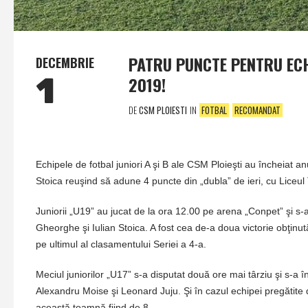
PATRU PUNCTE PENTRU ECHI
DECEMBRIE
1
2019!
DE
CSM PLOIESTI
IN
FOTBAL
RECOMANDAT
Echipele de fotbal juniori A şi B ale CSM Ploieşti au încheiat a
Stoica reuşind să adune 4 puncte din „dubla” de ieri, cu Liceul
Juniorii „U19” au jucat de la ora 12.00 pe arena „Conpet” şi s-
Gheorghe şi Iulian Stoica. A fost cea de-a doua victorie obţinut
pe ultimul al clasamentului Seriei a 4-a.
Meciul juniorilor „U17” s-a disputat două ore mai târziu şi s-a în
Alexandru Moise şi Leonard Juju. Şi în cazul echipei pregătite d
această toamnă fiind de 8.