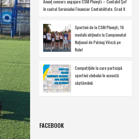
Anunţ concurs angajare CSM Ploieşti – Contabil Şef
în cadrul Serviciului Financiar Contabilitate, Grad II
Sportivii de la CSM Ploieşti, 16
medalii obţinute la Campionatul
Naţional de Patinaj Viteză pe
Role!
Competiţiile la care participă
sportivii clubului în această
săptămână
FACEBOOK