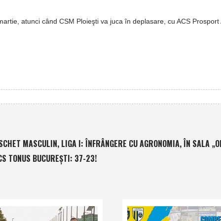
martie, atunci când CSM Ploieşti va juca în deplasare, cu ACS Prospor
SCHET MASCULIN, LIGA I: ÎNFRÂNGERE CU AGRONOMIA, ÎN SALA „O
ACS TONUS BUCUREŞTI: 37-23!