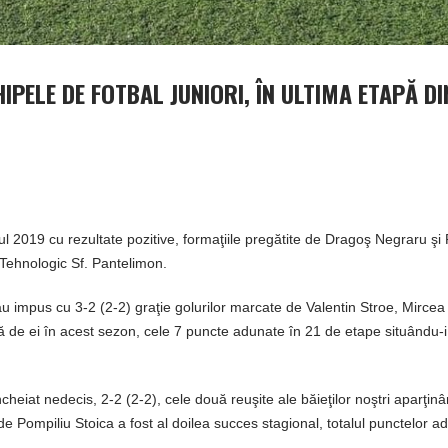
PELE DE FOTBAL JUNIORI, ÎN ULTIMA ETAPĂ DI
nul 2019 cu rezultate pozitive, formaţiile pregătite de Dragoş Negraru şi
 Tehnologic Sf. Pantelimon.
au impus cu 3-2 (2-2) graţie golurilor marcate de Valentin Stroe, Mircea
ă de ei în acest sezon, cele 7 puncte adunate în 21 de etape situându-i,
cheiat nedecis, 2-2 (2-2), cele două reuşite ale băieţilor noştri aparţinâ
e Pompiliu Stoica a fost al doilea succes stagional, totalul punctelor a