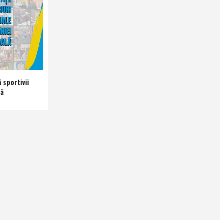
 sportivii
nă