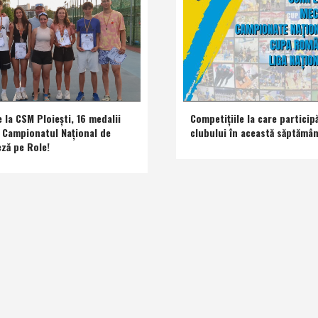
e la CSM Ploieşti, 16 medalii
Competiţiile la care participă
a Campionatul Naţional de
clubului în această săptămâ
eză pe Role!