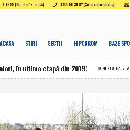
57.46.99 (Structură sportivă)
0344-80.30.92 (Sediu administrativ)
ACASA
STIRI
SECTII
HIPODROM
BAZE SPO
iori, în ultima etapă din 2019!
HOME
/
FOTBAL
/
PA