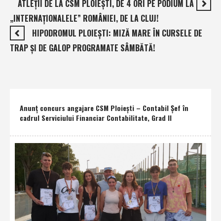
ATLEŢII DE LA CSM PLOIEŞTI, DE 4 ORI PE PODIUM LA
„INTERNAŢIONALELE” ROMÂNIEI, DE LA CLUJ!
HIPODROMUL PLOIEŞTI: MIZĂ MARE ÎN CURSELE DE
TRAP ŞI DE GALOP PROGRAMATE SÂMBĂTĂ!
Anunţ concurs angajare CSM Ploieşti – Contabil Şef în
cadrul Serviciului Financiar Contabilitate, Grad II