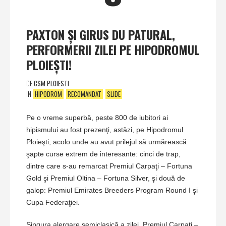
PAXTON ŞI GIRUS DU PATURAL,
PERFORMERII ZILEI PE HIPODROMUL
PLOIEŞTI!
DE
CSM PLOIESTI
IN
HIPODROM
RECOMANDAT
SLIDE
Pe o vreme superbă, peste 800 de iubitori ai
hipismului au fost prezenţi, astăzi, pe Hipodromul
Ploieşti, acolo unde au avut prilejul să urmărească
şapte curse extrem de interesante: cinci de trap,
dintre care s-au remarcat Premiul Carpaţi – Fortuna
Gold şi Premiul Oltina – Fortuna Silver, şi două de
galop: Premiul Emirates Breeders Program Round I şi
Cupa Federaţiei.
Singura alergare semiclasică a zilei, Premiul Carpaţi –