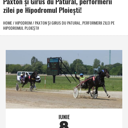
Paxton şi Girus du Patural, performerii
zilei pe Hipodromul Ploieşti!
HOME
/
HIPODROM
/
PAXTON ŞI GIRUS DU PATURAL, PERFORMERII ZILEI PE
HIPODROMUL PLOIEŞTI!
IUNIE
8