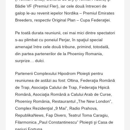
Bădie VF (Premiul Fler), iar cele două întreceri de
galop le-au revenit iepelor Nordika – Premiul Emirates
Breeders, respectiv Original Plan – Cupa Federaţiei.
Pe toată durata reuniunii, cei mai mici dintre spectatori
s-au plimbat cu poneiul Perjar, în spaţiul special
amenajat între cele două tribune, primind, totodată,
din partea partenerilor de la Phoenixy Romania,
surprize… dulci.
Partenerii Complexului Hipodrom Ploieşti pentru
reuniunea de astăzi au fost: Oltina, Federaţia Română
de Trap, Asociaţia Calului de Trap, Federaţia Hipică
Română, Asociaţia Română a Calului Arab de Curse,
Phoenixy România, Restaurantul „The New London”,
Complex Rezidenţial „9 Mai”, Radio Prahova,
RepublikaNews, Fap Divers, Teatrul Toma Caragiu,
Filarmonica „Paul Constantinescu” Ploieşti şi Casa de
pariuri Fortuna.