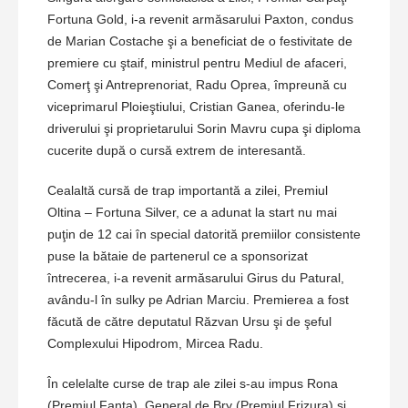
Fortuna Gold, i-a revenit armăsarului Paxton, condus
de Marian Costache şi a beneficiat de o festivitate de
premiere cu ştaif, ministrul pentru Mediul de afaceri,
Comerţ şi Antreprenoriat, Radu Oprea, împreună cu
viceprimarul Ploieştiului, Cristian Ganea, oferindu-le
driverului şi proprietarului Sorin Mavru cupa şi diploma
cucerite după o cursă extrem de interesantă.
Cealaltă cursă de trap importantă a zilei, Premiul
Oltina – Fortuna Silver, ce a adunat la start nu mai
puţin de 12 cai în special datorită premiilor consistente
puse la bătaie de partenerul ce a sponsorizat
întrecerea, i-a revenit armăsarului Girus du Patural,
avându-l în sulky pe Adrian Marciu. Premierea a fost
făcută de către deputatul Răzvan Ursu şi de şeful
Complexului Hipodrom, Mircea Radu.
În celelalte curse de trap ale zilei s-au impus Rona
(Premiul Fanta), General de Bry (Premiul Frizura) şi