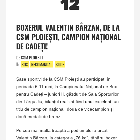
12
BOXERUL VALENTIN BÂRZAN, DE LA
CSM PLOIEŞTI, CAMPION NAŢIONAL
DE CADEŢI!
DE
CSM PLOIESTI
IN
BOX
RECOMANDAT
SLIDE
Şase sportivi de la CSM Ploieşti au participat, în
perioada 6-11 mai, la Campionatul Naţional de Box
pentru Cadeţi – juniori II, găzduit de Sala Sporturilor
din Târgu Jiu, bilanţul realizat fiind unul excelent: un
titlu de campion naţional, două de vicecampion şi
două medalii de bronz.
Pe cea mai înaltă treaptă a podiumului a urcat
Valentin Bârzan, la categoria „76 kg”, tânărul boxer