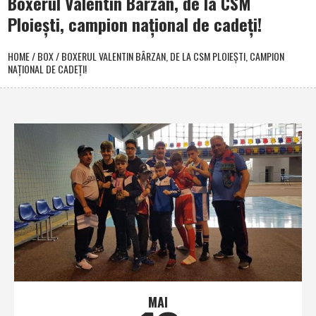
Boxerul Valentin Bârzan, de la CSM
Ploieşti, campion naţional de cadeţi!
HOME
/
BOX
/
BOXERUL VALENTIN BÂRZAN, DE LA CSM PLOIEŞTI, CAMPION
NAŢIONAL DE CADEŢI!
MAI