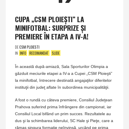
CUPA „CSM PLOIEŞTI” LA
MINIFOTBAL: SURPRIZE ŞI
PREMIERE ÎN ETAPA A IV-A!
DE
CSM PLOIESTI
IN
INFO
RECOMANDAT
SLIDE
În această după-amiază, Sala Sporturilor Olimpia a
găzduit meciurile etapei a IV-a a Cupei „CSM Ploieşti”
la minifotbal, întrecere destinată angajaţilor diferitelor
instituţii din judeţ aflate în subordinea municipalităţii.
A fost o rundă cu câteva premiere, Consiliul Judeţean
Prahova suferind prima înfrângere din campionat, iar
Consiliul Local bifând un prim succes. Rezultatele au
dus şi la schimbarea liderului, SC Hale şi Pieţe, care a
rămas singura formaţie neînvinsă, urcând pe prima