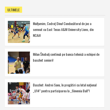
ULTIMELE
Mulţumim, Codruţ Dinu! Conducătorul de joc a
semnat cu East Texas A&M University Lions, din
NCAA!
Milan Škobalj continuă pe banca tehnică a echipei de
baschet seniori!
Baschet: Andrei Savu, în pregătiri cu lotul naţional
„U14” pentru participarea la „Slovenia Ball”!