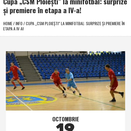
Cupa „CSM Ploieşti” la minifotbal: surprize
şi premiere în etapa a IV-a!
HOME
/
INFO
/
CUPA „CSM PLOIEŞTI” LA MINIFOTBAL: SURPRIZE ŞI PREMIERE ÎN
ETAPA A IV-A!
OCTOMBRIE
19