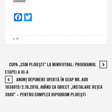
Download
Facebook
Twitter
1
CUPA „CSM PLOIEŞTI” LA MINIFOTBAL: PROGRAMUL
ETAPEI A III-A
ANUNŢ DEPUNERE OFERTĂ ÎN SEAP NR. ADV
1038815/2.10.2018, AVÂND CA OBIECT „INSTALARE REŢEA
380V” – PENTRU COMPLEX HIPODROM PLOIEŞTI