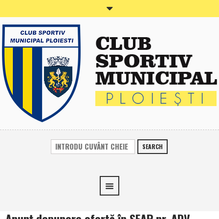
SEARCH
Anunţ depunere ofertă în SEAP nr. ADV