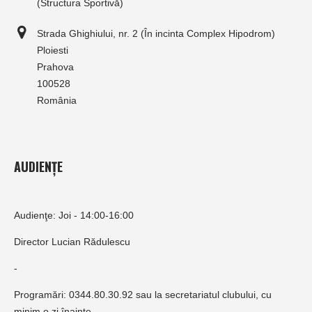
(Structura Sportivă)
Strada Ghighiului, nr. 2 (În incinta Complex Hipodrom)
Ploiesti
Prahova
100528
România
AUDIENȚE
Audienţe: Joi - 14:00-16:00
Director Lucian Rădulescu
-
Programări: 0344.80.30.92 sau la secretariatul clubului, cu
minim o zi înainte