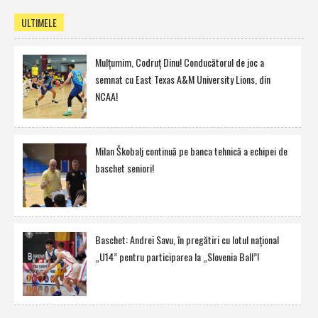
ULTIMELE
Mulţumim, Codruţ Dinu! Conducătorul de joc a
semnat cu East Texas A&M University Lions, din
NCAA!
Milan Škobalj continuă pe banca tehnică a echipei de
baschet seniori!
Baschet: Andrei Savu, în pregătiri cu lotul naţional
„U14” pentru participarea la „Slovenia Ball”!