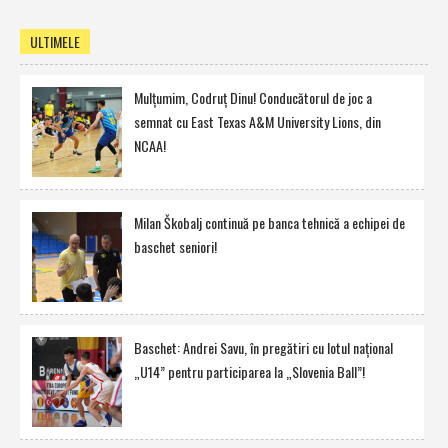
ULTIMELE
Mulţumim, Codruţ Dinu! Conducătorul de joc a
semnat cu East Texas A&M University Lions, din
NCAA!
Milan Škobalj continuă pe banca tehnică a echipei de
baschet seniori!
Baschet: Andrei Savu, în pregătiri cu lotul naţional
„U14” pentru participarea la „Slovenia Ball”!